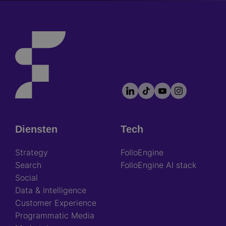
LinkedIn
TikTok
YouTube
Instagram
Footer
socials
Diensten
Tech
Footer
Strategy
FolloEngine
Search
FolloEngine AI stack
Social
Data & Intelligence
Customer Experience
Programmatic Media