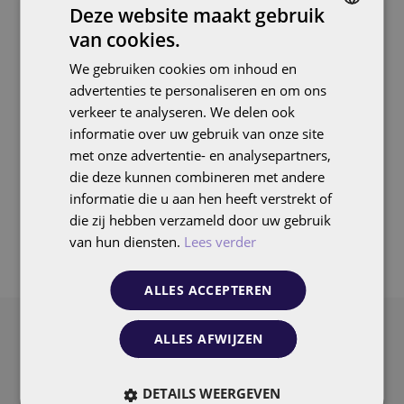
DutchBulbs verdrievoudigt
Deze website maakt gebruik
Image
marketplace-omzet in twee
van cookies.
DUTCH
jaar
We gebruiken cookies om inhoud en
ENGLISH
advertenties te personaliseren en om ons
Marketplaces
verkeer te analyseren. We delen ook
informatie over uw gebruik van onze site
met onze advertentie- en analysepartners,
die deze kunnen combineren met andere
informatie die u aan hen heeft verstrekt of
die zij hebben verzameld door uw gebruik
Pagination
van hun diensten.
Lees verder
1
2
3
4
5
6
7
8
9
Page
Page
Page
Page
Page
Page
Page
Page
Page
ALLES ACCEPTEREN
ALLES AFWIJZEN
Wij werken voor
DETAILS WEERGEVEN