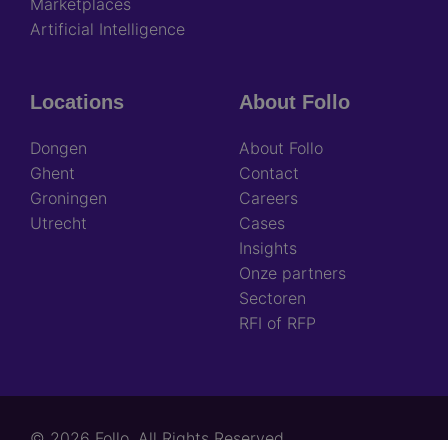
Marketplaces
Artificial Intelligence
Locations
About Follo
Dongen
About Follo
Ghent
Contact
Groningen
Careers
Utrecht
Cases
Insights
Onze partners
Sectoren
RFI of RFP
© 2026 Follo. All Rights Reserved.