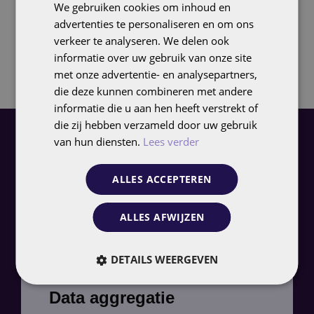
resultaten. Niet alleen op kosten en klikgedrag,
We gebruiken cookies om inhoud en
ENGLISH
maar op echte waarde—voor jouw organisatie én je
advertenties te personaliseren en om ons
klant. Zo worden campagnes niet alleen creatiever,
verkeer te analyseren. We delen ook
informatie over uw gebruik van onze site
maar ook rendabeler en beter schaalbaar.
met onze advertentie- en analysepartners,
die deze kunnen combineren met andere
informatie die u aan hen heeft verstrekt of
die zij hebben verzameld door uw gebruik
van hun diensten.
Lees verder
Inzicht in de toekomst, actie in het
heden
ALLES ACCEPTEREN
Van data strategie naar
ALLES AFWIJZEN
forecasting
DETAILS WEERGEVEN
Data aggregatie