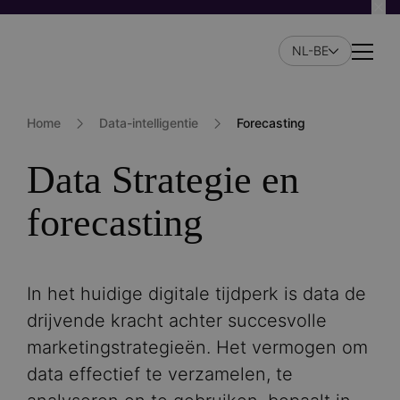
Skip
to
NL-BE
main
Naviga
content
Home
Data-intelligentie
Forecasting
Data Strategie en
forecasting
In het huidige digitale tijdperk is data de
drijvende kracht achter succesvolle
marketingstrategieën. Het vermogen om
data effectief te verzamelen, te