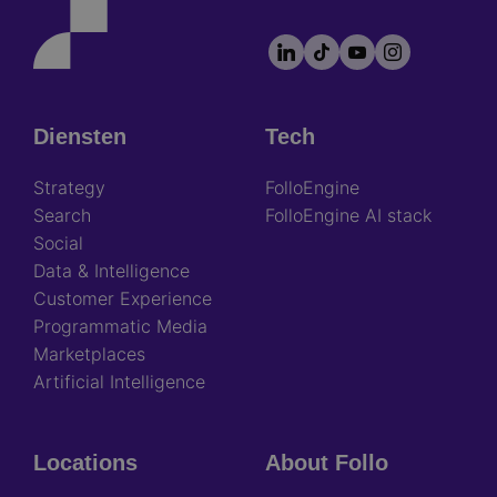
LinkedIn
TikTok
YouTube
Instagram
Footer
socials
Diensten
Tech
Footer
Strategy
FolloEngine
Search
FolloEngine AI stack
Social
Data & Intelligence
Customer Experience
Programmatic Media
Marketplaces
Artificial Intelligence
Locations
About Follo