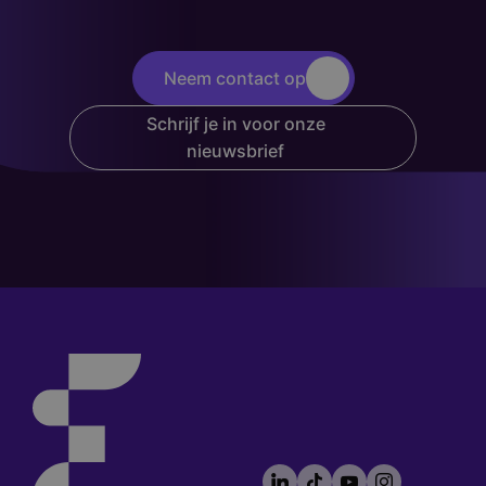
Neem contact op
Schrijf je in voor onze
nieuwsbrief
LinkedIn
TikTok
YouTube
Instagram
Footer