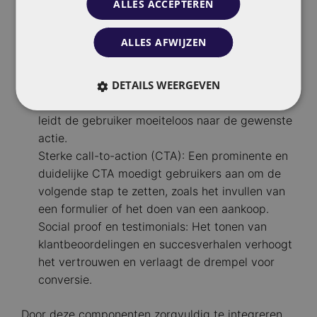
ALLES ACCEPTEREN
Overtuigende subkoppen en bodytekst: Deze
bieden aanvullende informatie en benadrukken
ALLES AFWIJZEN
de waardepropositie.
Visueel aantrekkelijke en functionele lay-out:
Een overzichtelijk ontwerp met voldoende
DETAILS WEERGEVEN
witruimte en strategisch geplaatste elementen
leidt de gebruiker moeiteloos naar de gewenste
actie.
Sterke call-to-action (CTA): Een prominente en
duidelijke CTA moedigt gebruikers aan om de
volgende stap te zetten, zoals het invullen van
een formulier of het doen van een aankoop.
Social proof en testimonials: Het tonen van
klantbeoordelingen en succesverhalen verhoogt
het vertrouwen en verlaagt de drempel voor
conversie.
Door deze componenten zorgvuldig te integreren,