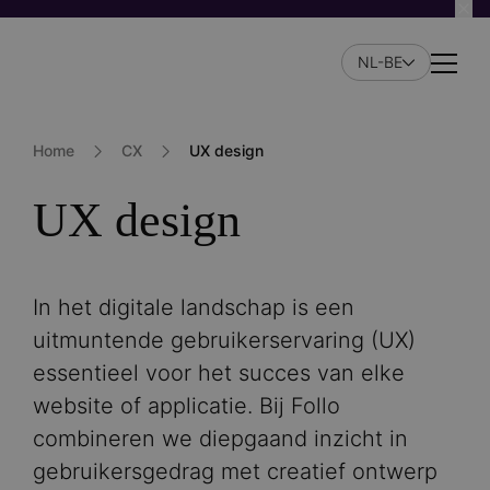
Skip
to
NL-BE
main
Naviga
content
Home
CX
UX design
UX design
In het digitale landschap is een
uitmuntende gebruikerservaring (UX)
essentieel voor het succes van elke
website of applicatie. Bij Follo
combineren we diepgaand inzicht in
gebruikersgedrag met creatief ontwerp