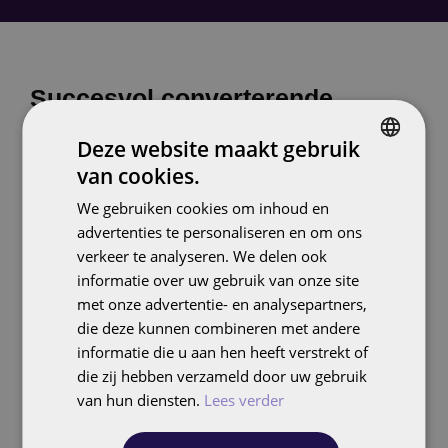
Succesvol converterende
landingspagina's
Deze website maakt gebruik
van cookies.
DUTCH
Een cruciaal onderdeel van UX design is het
We gebruiken cookies om inhoud en
ontwerpen van landingspagina's die niet alleen
ENGLISH
advertenties te personaliseren en om ons
visueel aantrekkelijk zijn, maar ook effectief
verkeer te analyseren. We delen ook
converteren. Bij Follo begrijpen we dat een
informatie over uw gebruik van onze site
succesvolle landingspagina meer vereist dan alleen
met onze advertentie- en analysepartners,
een mooi ontwerp. Belangrijke elementen die wij
die deze kunnen combineren met andere
integreren zijn:
informatie die u aan hen heeft verstrekt of
die zij hebben verzameld door uw gebruik
Duidelijke en pakkende koppen: Een sterke
van hun diensten.
Lees verder
headline trekt direct de aandacht en
communiceert de kernboodschap.