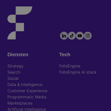
LinkedIn
TikTok
YouTube
Instagram
Footer
socials
Diensten
Tech
Footer
Strategy
FolloEngine
Search
FolloEngine AI stack
Social
Data & Intelligence
Customer Experience
Programmatic Media
Marketplaces
Artificial Intelligence