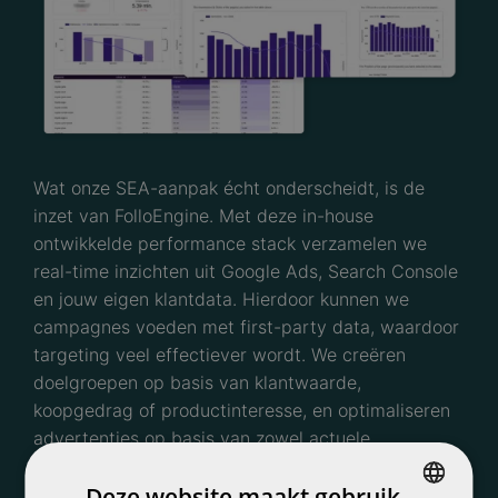
Wat onze SEA-aanpak écht onderscheidt, is de
inzet van FolloEngine. Met deze in-house
ontwikkelde performance stack verzamelen we
real-time inzichten uit Google Ads, Search Console
en jouw eigen klantdata. Hierdoor kunnen we
campagnes voeden met first-party data, waardoor
targeting veel effectiever wordt. We creëren
doelgroepen op basis van klantwaarde,
koopgedrag of productinteresse, en optimaliseren
advertenties op basis van zowel actuele
performance als marktdata. Daarnaast gebruiken
Deze website maakt gebruik
we FolloEngine voor slimme toepassingen zoals