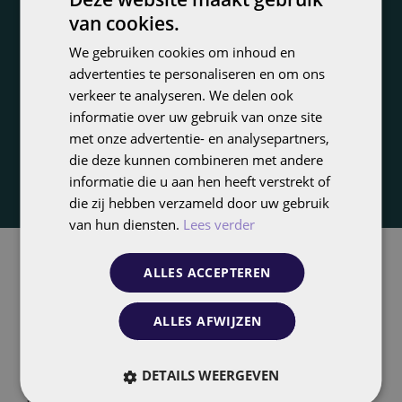
brand bidding en automatische feedoptimalisatie.
van cookies.
DUTCH
Zo sluiten jouw advertenties perfect aan op elke
We gebruiken cookies om inhoud en
ENGLISH
fase in de klantreis.
advertenties te personaliseren en om ons
verkeer te analyseren. We delen ook
informatie over uw gebruik van onze site
Ontdek FolloEngine
met onze advertentie- en analysepartners,
die deze kunnen combineren met andere
informatie die u aan hen heeft verstrekt of
die zij hebben verzameld door uw gebruik
van hun diensten.
Lees verder
ALLES ACCEPTEREN
Wat maakt Follo de ideale
partner voor jouw geïntegreerde
ALLES AFWIJZEN
zoekstrategie
DETAILS WEERGEVEN