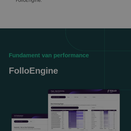
FolloEngine.
Fundament van performance
FolloEngine