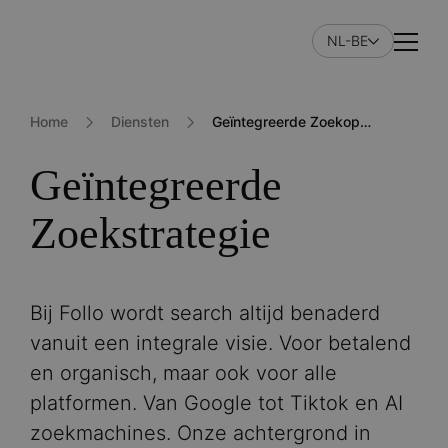
Skip
to
NL-BE
Naviga
main
content
Home
Diensten
Geïntegreerde Zoekopdracht
Geïntegreerde
Zoekstrategie
Bij Follo wordt search altijd benaderd
vanuit een integrale visie. Voor betalend
en organisch, maar ook voor alle
platformen. Van Google tot Tiktok en AI
zoekmachines. Onze achtergrond in