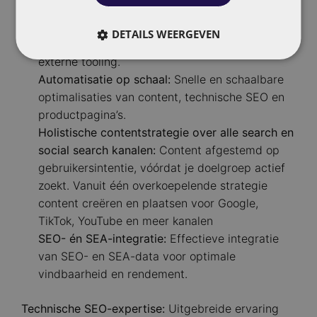
Data-driven SEO gecombineerd met SEA data:
Betrouwbare resultaten op basis van eigen big-
DETAILS WEERGEVEN
data inzichten, niet alleen blind staren op
externe tooling.
Automatisatie op schaal:
Snelle en schaalbare
optimalisaties van content, technische SEO en
productpagina’s.
Holistische contentstrategie over alle search en
social search kanalen:
Content afgestemd op
gebruikersintentie, vóórdat je doelgroep actief
zoekt. Vanuit één overkoepelende strategie
content creëren en plaatsen voor Google,
TikTok, YouTube en meer kanalen
SEO- én SEA-integratie:
Effectieve integratie
van SEO- en SEA-data voor optimale
vindbaarheid en rendement.
Technische SEO-expertise:
Uitgebreide ervaring