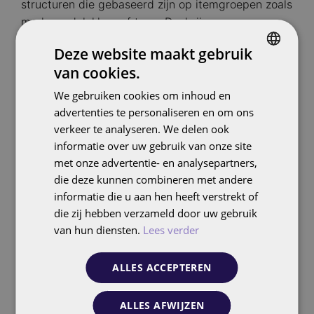
structuren die gebaseerd zijn op itemgroepen zoals
merk, model, kleur of type. Dankzij
feedautomatisatie kunnen we gepersonaliseerde
Deze website maakt gebruik
advertenties op grote schaal uitrollen. Door
van cookies.
signalen uit customer match audiences en actuele
DUTCH
productprestaties mee te nemen in de
We gebruiken cookies om inhoud en
ENGLISH
optimalisatie, zorgen we dat je campagnes niet
advertenties te personaliseren en om ons
alleen relevant zijn, maar ook maximaal presteren.
verkeer te analyseren. We delen ook
informatie over uw gebruik van onze site
met onze advertentie- en analysepartners,
Integrated Search: SEA én SEO
die deze kunnen combineren met andere
in perfecte synergie
informatie die u aan hen heeft verstrekt of
die zij hebben verzameld door uw gebruik
van hun diensten.
Lees verder
Bij Follo beschouwen we SEA niet als een losstaand
kanaal. We integreren het met SEO binnen één
strategie, waardoor we inzichten uit beide kanalen
ALLES ACCEPTEREN
kunnen combineren voor meer impact:
ALLES AFWIJZEN