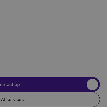
ontact op
 AI services