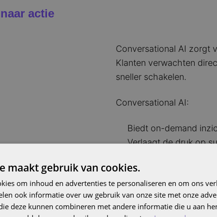
naar actie
Conversational AI zorgt v
Klanten verwachten direc
sneller schakelen.
Conversational AI:
Biedt on-demand inzic
Verlaagt de druk op s
Versnelt sales en mark
e maakt gebruik van cookies.
Bevordert een leercul
kies om inhoud en advertenties te personaliseren en om ons ver
organisatie
len ook informatie over uw gebruik van onze site met onze adver
 die deze kunnen combineren met andere informatie die u aan hen
Gemiddeld zoeken medewer