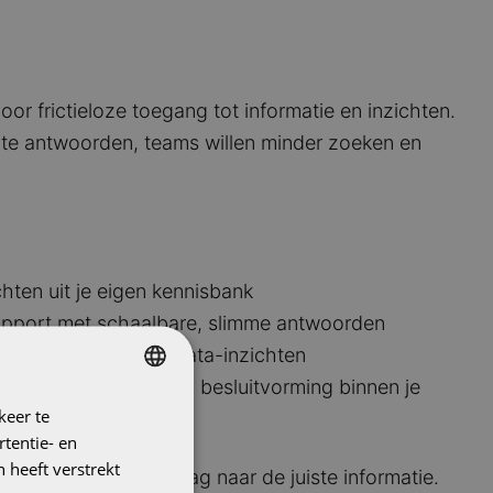
oor frictieloze toegang tot informatie en inzichten.
te antwoorden, teams willen minder zoeken en
hten uit je eigen kennisbank
upport met schaalbare, slimme antwoorden
eting door realtime data-inzichten
tuur en data-gedreven besluitvorming binnen je
keer te
DUTCH
tentie- en
ENGLISH
 heeft verstrekt
kers 2,4 uur per dag naar de juiste informatie.