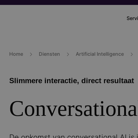
Skip
to
Serv
Mai
main
navi
content
Home
Diensten
Artificial Intelligence
Slimmere interactie, direct resultaat
Conversationa
De opkomst van conversational AI is i