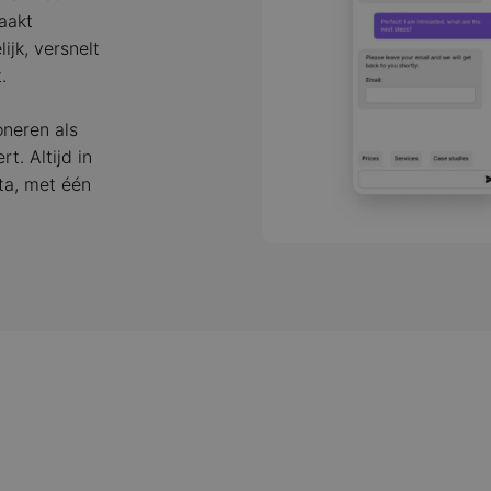
aakt
jk, versnelt
.
oneren als
t. Altijd in
ta, met één