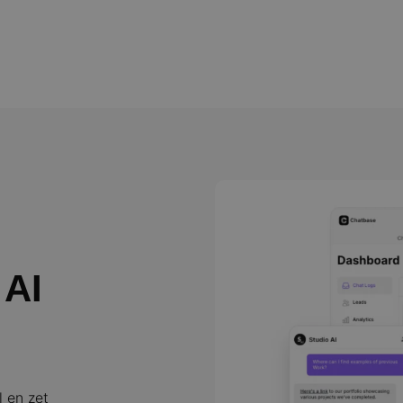
 AI
l en zet