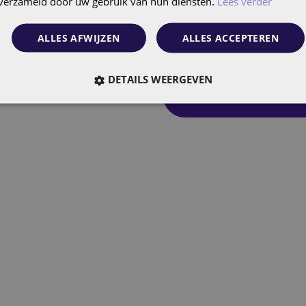
n verzameld door uw gebruik van hun diensten.
Lees verder
Met een AI Agent van Foll
ALLES AFWIJZEN
ALLES ACCEPTEREN
DETAILS WEERGEVEN
Al onze CX diensten