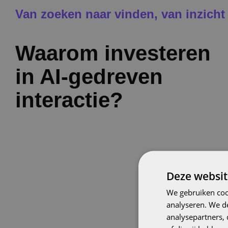
Van zoeken naar vinden, van inzicht 
Waarom investeren
in AI-gedreven
interactie?
Deze websit
We gebruiken coo
analyseren. We de
analysepartners,