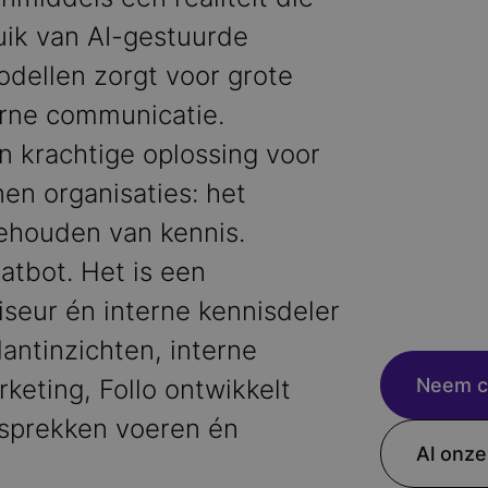
uik van AI-gestuurde
dellen zorgt voor grote
erne communicatie.
n krachtige oplossing voor
en organisaties: het
behouden van kennis.
atbot. Het is een
viseur én interne kennisdeler
lantinzichten, interne
keting, Follo ontwikkelt
Neem c
esprekken voeren én
Al onze