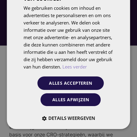
ervaring met je platform.
We gebruiken cookies om inhoud en
ENGLISH
advertenties te personaliseren en om ons
verkeer te analyseren. We delen ook
informatie over uw gebruik van onze site
met onze advertentie- en analysepartners,
die deze kunnen combineren met andere
informatie die u aan hen heeft verstrekt of
die zij hebben verzameld door uw gebruik
van hun diensten.
Lees verder
De synergie tussen Usability
Lab, CRO en CX bij Follo
ALLES ACCEPTEREN
Bij Follo geloven we in een geïntegreerde aanpak
ALLES AFWIJZEN
waarbij het Usability Lab, Conversie Ratio
Optimalisatie (CRO) en Customer Experience (CX)
DETAILS WEERGEVEN
nauw met elkaar verbonden zijn. De inzichten die
we verkrijgen uit usability-onderzoek vormen de
basis voor onze CRO-strategieën, waarbij we