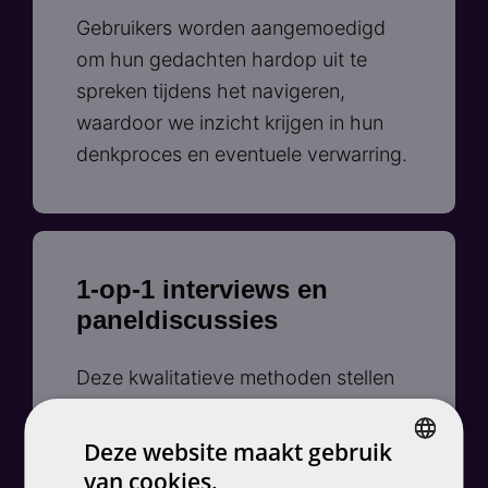
Gebruikers worden aangemoedigd
om hun gedachten hardop uit te
spreken tijdens het navigeren,
waardoor we inzicht krijgen in hun
denkproces en eventuele verwarring.
1-op-1 interviews en
paneldiscussies
Deze kwalitatieve methoden stellen
ons in staat om diepgaande
feedback en meningen van
Deze website maakt gebruik
gebruikers te verzamelen over hun
van cookies.
DUTCH