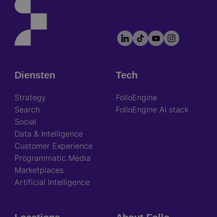
LinkedIn
TikTok
YouTube
Instagram
Footer
socials
Diensten
Tech
Footer
Strategy
FolloEngine
Search
FolloEngine AI stack
Social
Data & Intelligence
Customer Experience
Programmatic Media
Marketplaces
Artificial Intelligence