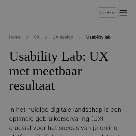
Skip
to
NL-BE
Naviga
main
content
Home
CX
UX design
Usability lab
Usability Lab: UX
met meetbaar
resultaat
In het huidige digitale landschap is een
optimale gebruikerservaring (UX)
cruciaal voor het succes van je online