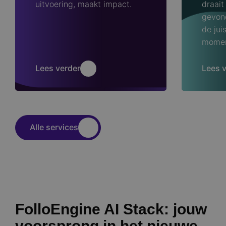
uitvoering, maakt impact.
draait
gevon
de jui
momen
Lees verder
Lees 
Alle services
FolloEngine AI Stack: jouw
voorsprong in het nieuwe