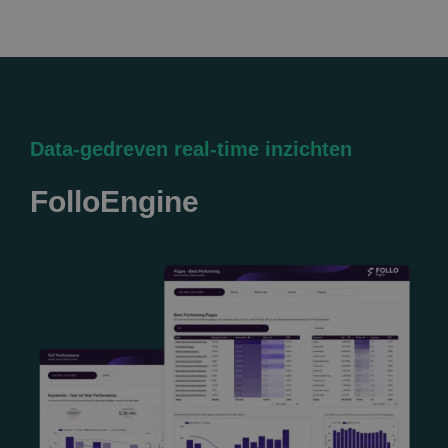
Data-gedreven real-time inzichten
FolloEngine