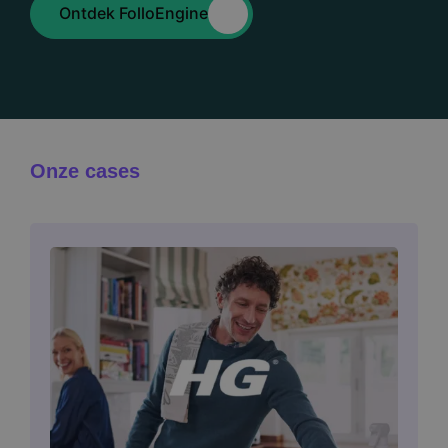
Ontdek FolloEngine
Onze cases
Image