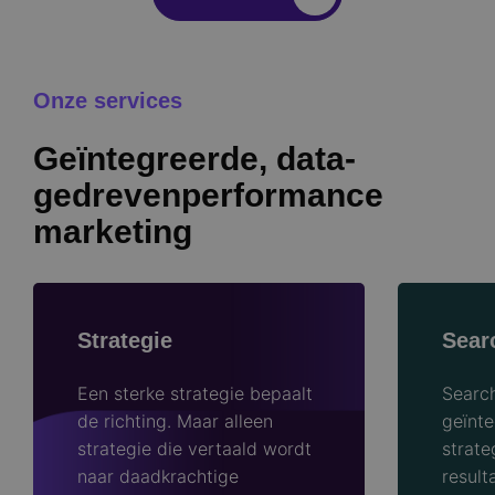
Onze services
Geïntegreerde, data-
gedrevenperformance
marketing
Strategie
Sear
Een sterke strategie bepaalt
Search
de richting. Maar alleen
geïnte
strategie die vertaald wordt
strate
naar daadkrachtige
result