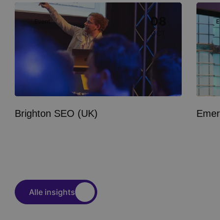
Image
Image
08
Event
E
OCT
Brighton SEO (UK)
Emer
Alle insights