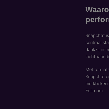
Waaro
perfo
Snapchat is
centraal st
dankzij int
zichtbaar d
Met formats
Snapchat cr
merkbekendh
Follo om.