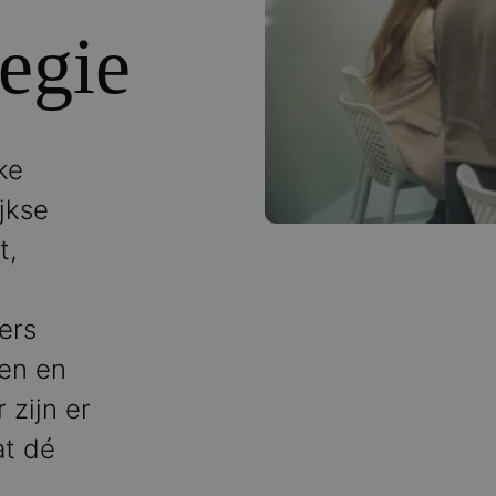
egie
ke
jkse
t,
ers
en en
 zijn er
at dé