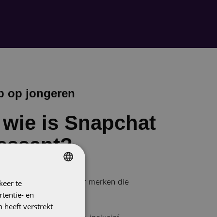
p op jongeren
 wie is Snapchat
ressant?
een krachtig kanaal voor merken die
keer te
DUTCH
 willen raken:
tentie- en
ENGLISH
 heeft verstrekt