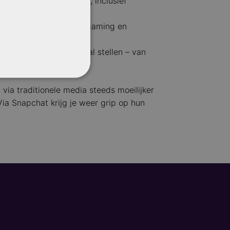
n tussen 16 en 30 jaar, inclusief
 en jonge professionals.
 fashion, beauty, tech, gaming en
ment.
 die interactie centraal stellen – van
ipe-up activering.
 via traditionele media steeds moeilijker
Via Snapchat krijg je weer grip op hun