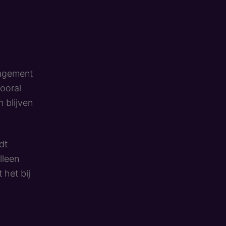
gagement
vooral
 blijven
dt
lleen
 het bij