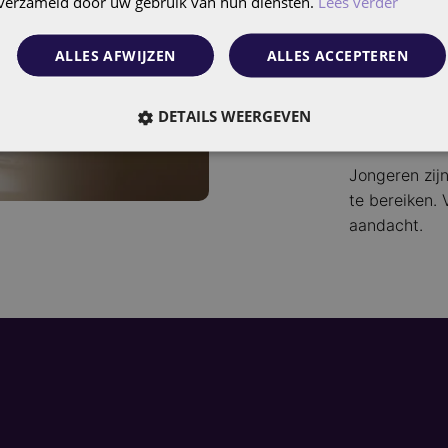
Doelgroepe
n verzameld door uw gebruik van hun diensten.
Lees verder
studenten
Merken in
ALLES AFWIJZEN
ALLES ACCEPTEREN
entertain
Campagnes
DETAILS WEERGEVEN
AR tot sw
Jongeren zijn
te bereiken. 
aandacht.