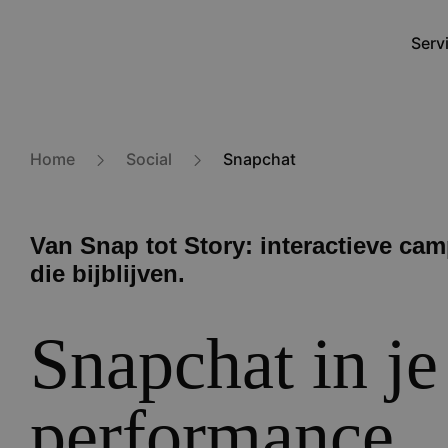
Skip
to
Serv
Mai
main
navi
content
Home
Social
Snapchat
Van Snap tot Story: interactieve ca
die bijblijven.
Snapchat in je
performance