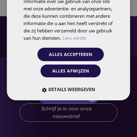
informatie over uw gebruik van onze site
met onze advertentie- en analysepartners,
Shopping Today 2026
die deze kunnen combineren met andere
informatie die u aan hen heeft verstrekt of
die zij hebben verzameld door uw gebruik
van hun diensten.
Lees verder
Benieuwd wat we voor
jou kunnen
ALLES ACCEPTEREN
betekenen?
ALLES AFWIJZEN
DETAILS WEERGEVEN
Neem contact op
Schrijf je in voor onze
nieuwsbrief