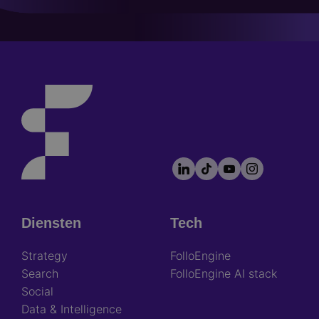
LinkedIn
TikTok
YouTube
Instagram
Footer
socials
Diensten
Tech
Footer
Strategy
FolloEngine
Search
FolloEngine AI stack
Social
Data & Intelligence