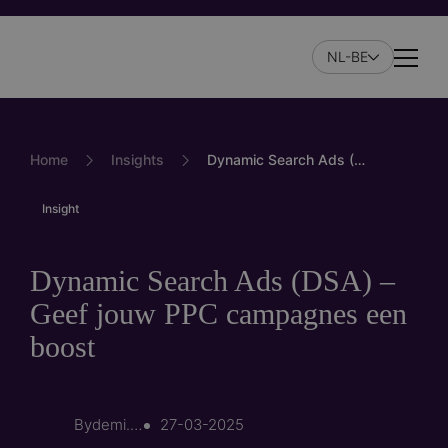
Skip
to
NL-BE
main
Naviga
content
Home
Insights
Dynamic Search Ads (DSA) – Geef jouw PPC campagnes een boost
Insight
Dynamic Search Ads (DSA) –
Geef jouw PPC campagnes een
boost
By
demi.verkade@o…
27-03-2025