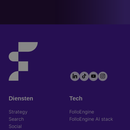
LinkedIn
TikTok
YouTube
Instagram
Footer
socials
Diensten
Tech
Footer
Strategy
FolloEngine
Search
FolloEngine AI stack
Social