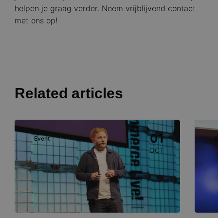
helpen je graag verder. Neem vrijblijvend contact
met ons op!
Related articles
Image
Image
01
Event
E
OCT