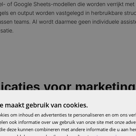
el- of Google Sheets-modellen die worden verrijkt met 
els en output worden vastgelegd in herbruikbare struc
ssen teams. AI wordt daarmee geen individuele assis
satie.
icaties voor marketing
e maakt gebruik van cookies.
kies om inhoud en advertenties te personaliseren en om ons ver
 een fundamentele verandering in de toepasbaarheid 
len ook informatie over uw gebruik van onze site met onze adver
-hoc inzichten. Denk aan advertentieanalyse waarbij ex
 die deze kunnen combineren met andere informatie die u aan hen
worden doorgelicht op verspild budget, dubbele keywo