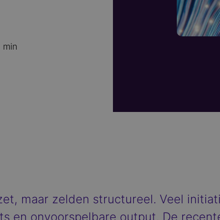
 min
et, maar zelden structureel. Veel initiat
ts en onvoorspelbare output. De recent