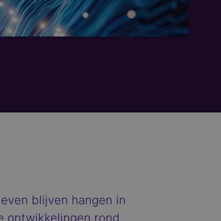
ieven blijven hangen in
e ontwikkelingen rond