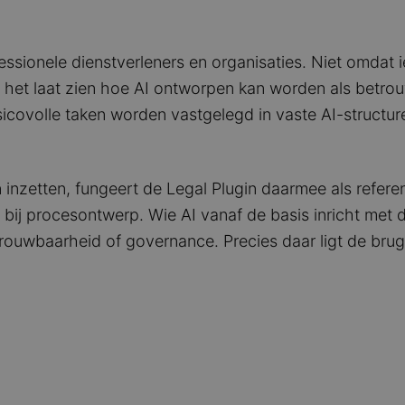
ofessionele dienstverleners en organisaties. Niet omda
het laat zien hoe AI ontworpen kan worden als betro
icovolle taken worden vastgelegd in vaste AI-structur
en inzetten, fungeert de Legal Plugin daarmee als refer
r bij procesontwerp. Wie AI vanaf de basis inricht met d
rouwbaarheid of governance. Precies daar ligt de bru