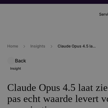
Skip
to
Serv
Mai
main
navi
content
Home
Insights
Claude Opus 4.5 laat zien waar AI pas echt waarde levert voor organisaties
Back
Insight
Claude Opus 4.5 laat zi
pas echt waarde levert v