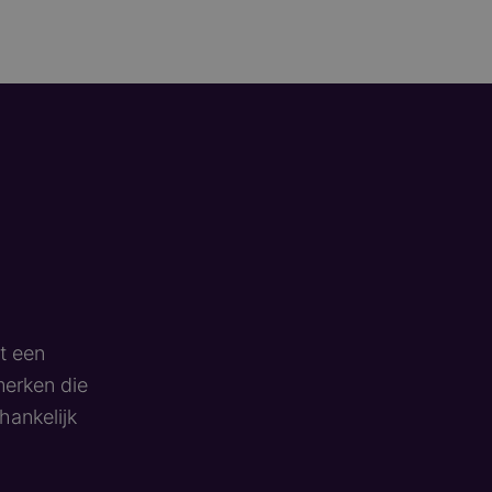
t een
merken die
hankelijk