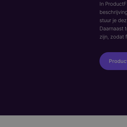
In ProductF
beschrijvin
stuur je de
Daarnaast t
zijn, zodat
Produc