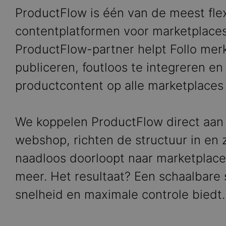
ProductFlow is één van de meest flex
contentplatformen voor marketplaces.
ProductFlow-partner helpt Follo mer
publiceren, foutloos te integreren en
productcontent op alle marketplaces 
We koppelen ProductFlow direct aan
webshop, richten de structuur in en 
naadloos doorloopt naar marketplace
meer. Het resultaat? Een schaalbare se
snelheid en maximale controle biedt.