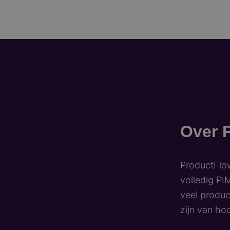
Over 
ProductFlow
volledig PI
veel produc
zijn van ho