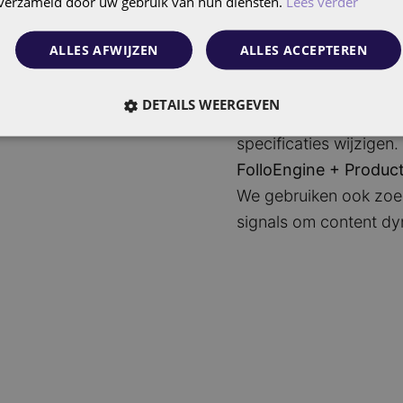
n verzameld door uw gebruik van hun diensten.
Lees verder
Order- & warehouse
Dankzij de geïntegree
ALLES AFWIJZEN
ALLES ACCEPTEREN
verwerkt. Wij richten d
Contentgeschiedenis 
DETAILS WEERGEVEN
Ideaal voor merken die
specificaties wijzigen.
FolloEngine + Produc
We gebruiken ook zoe
signals om content dy