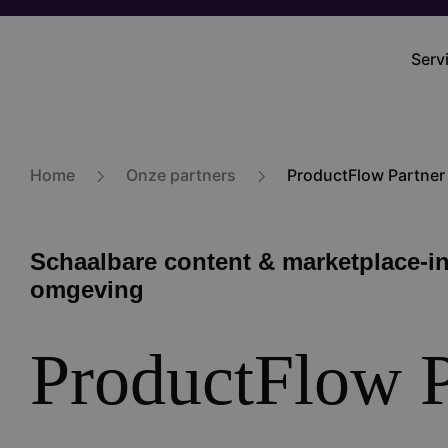
Skip
to
Serv
Mai
main
navi
content
Home
Onze partners
ProductFlow Partner
Schaalbare content & marketplace-int
omgeving
ProductFlow P