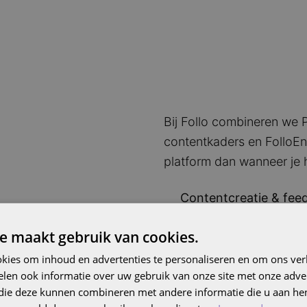
Bij Follo combineren we 
contentkaders en FolloEng
platform dan wanneer je h
Contentcreatie & feed
We benutten ProductF
e maakt gebruik van cookies.
productdata compleet,
Automatische conten
kies om inhoud en advertenties te personaliseren en om ons ver
len ook informatie over uw gebruik van onze site met onze adver
ProductFlow neemt co
 die deze kunnen combineren met andere informatie die u aan hen
valideren, verbeteren 