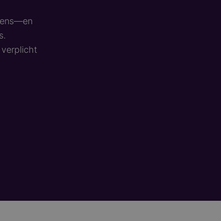
evens—en
s.
verplicht