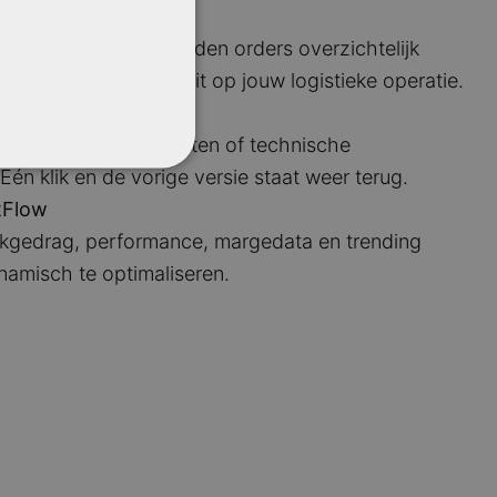
management
rde WMS-module worden orders overzichtelijk
it zo in dat het aansluit op jouw logistieke operatie.
& rollback
 vaak varianten, teksten of technische
 Eén klik en de vorige versie staat weer terug.
tFlow
kgedrag, performance, margedata en trending
namisch te optimaliseren.