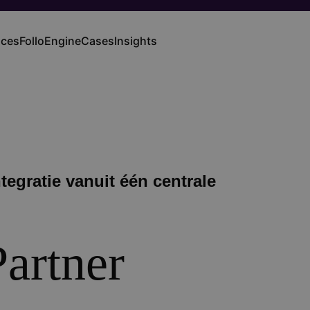
ices
FolloEngine
Cases
Insights
n
gation
egratie vanuit één centrale
artner