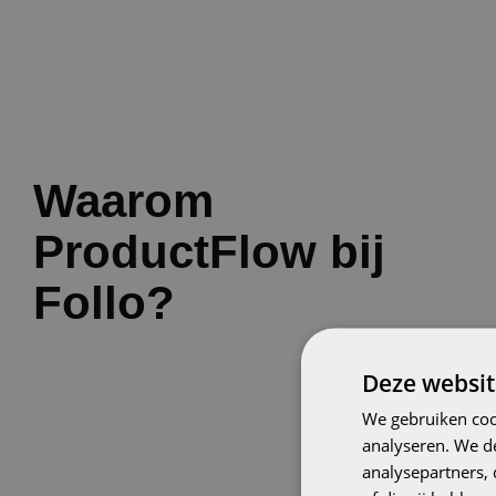
Waarom
ProductFlow bij
Follo?
Deze websit
We gebruiken coo
analyseren. We de
analysepartners,