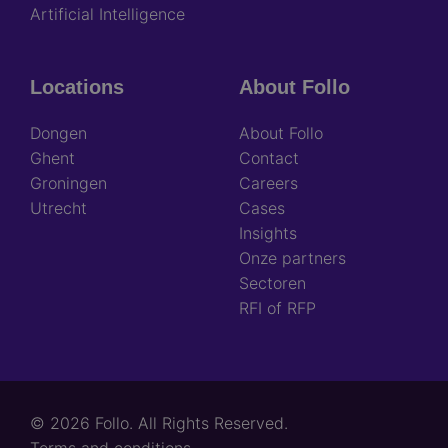
Artificial Intelligence
Locations
About Follo
Dongen
About Follo
Ghent
Contact
Groningen
Careers
Utrecht
Cases
Insights
Onze partners
Sectoren
RFI of RFP
© 2026 Follo. All Rights Reserved.
Footer
Terms and conditions