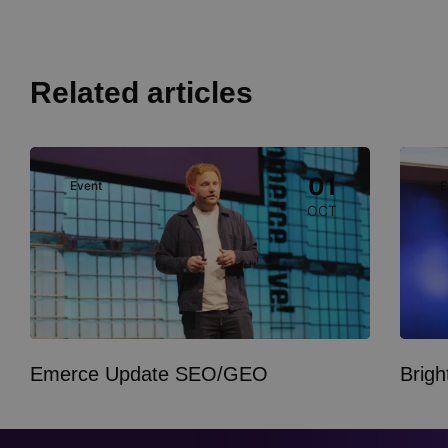
Related articles
Image
Image
01
Event
E
OCT
Emerce Update SEO/GEO
Brig