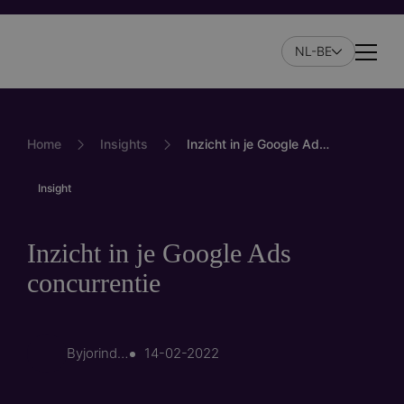
Skip
to
NL-BE
main
Naviga
content
Home
Insights
Inzicht in je Google Ads concurrentie
Insight
Inzicht in je Google Ads
concurrentie
By
jorinda.de.klerk
14-02-2022