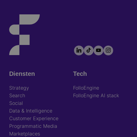
LinkedIn
TikTok
YouTube
Instagram
Footer
socials
Diensten
Tech
Footer
Strategy
FolloEngine
Search
FolloEngine AI stack
Social
Data & Intelligence
Customer Experience
Programmatic Media
Marketplaces