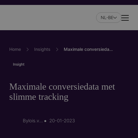
Skip
to
NL-BE
main
Naviga
content
Home
Insights
Maximale conversiedata met slimme tracking
Insight
Maximale conversiedata met
slimme tracking
By
lois.van.den.o…
20-01-2023