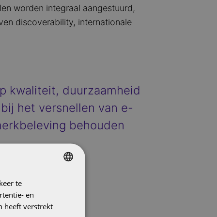
len worden integraal aangestuurd,
n discoverability, internationale
op kwaliteit, duurzaamheid
ij het versnellen van e-
 merkbeleving behouden
keer te
DUTCH
tentie- en
ENGLISH
 heeft verstrekt