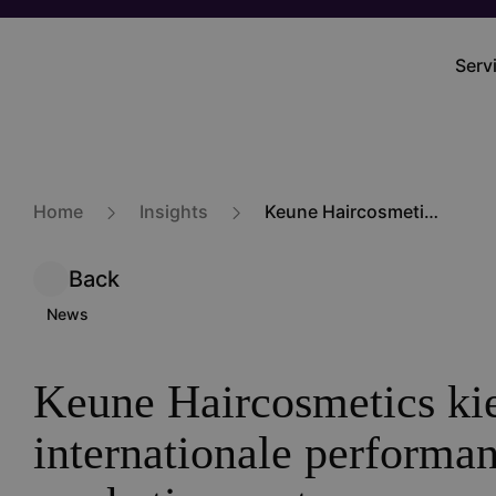
Skip
to
Serv
Mai
main
navi
content
Home
Insights
Keune Haircosmetics kiest Follo als internationale performance marketing partner
Back
News
Keune Haircosmetics kie
internationale performa