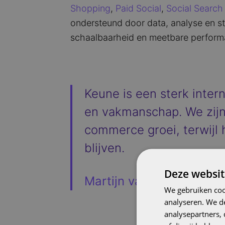
Shopping
,
Paid Social
,
Social Search
ondersteund door data, analyse en str
schaalbaarheid en meetbare perform
Keune is een sterk inter
en vakmanschap. We zijn
commerce groei, terwijl
blijven.
Deze websit
Martijn van Dijk, Co-foun
We gebruiken coo
analyseren. We de
analysepartners,