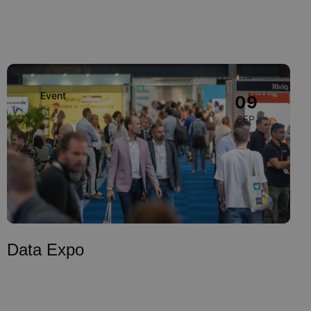
Image
Event
09
SEP
Data Expo