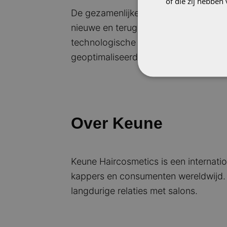
of die zij hebbe
De gezamenlijke ambitie is om Keune
nieuwe en terugkerende klanten en een
technologische fundament. Met realti
geoptimaliseerd en maximaal rendeme
Over Keune
Keune Haircosmetics is een internatio
kappers en consumenten wereldwijd. 
langdurige relaties met salons.