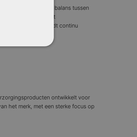
026, met een gezonde balans tussen
gine vormt hierbij het
tiedata per markt wordt continu
verzorgingsproducten ontwikkelt voor
an het merk, met een sterke focus op