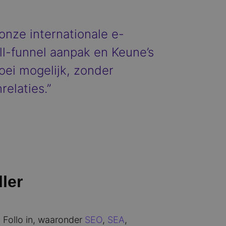
nze internationale e-
ll-funnel aanpak en Keune’s
oei mogelijk, zonder
elaties.”
ler
 Follo in, waaronder
SEO
,
SEA
,