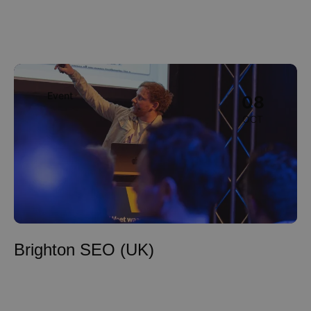
Image
Event
08
OCT
Brighton SEO (UK)