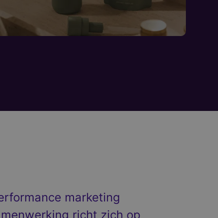
performance marketing
amenwerking richt zich op