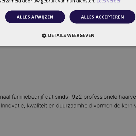
n verzameld door uw gebruik van hun diensten.
Lees verder
’s e-commerce omzet structureel te laten groeien in 2
 consistente merkervaring in alle focuslanden. FolloEn
ALLES AFWIJZEN
ALLES ACCEPTEREN
me inzichten in search-, discoverability- en concurren
nt uit het mediabudget gehaald.
DETAILS WEERGEVEN
naal familiebedrijf dat sinds 1922 professionele haar
Innovatie, kwaliteit en duurzaamheid vormen de kern v