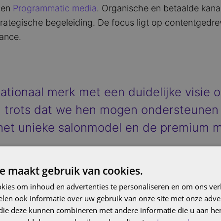
en
Programmatic media
. Organische en betaalde kana
ategische begeleiding. De focus ligt op contentgedreve
ance.
nationaal merk met een duidelijke visie 
 trots dat we hen mogen ondersteunen b
 het unieke salonmodel en de premium
e maakt gebruik van cookies.
der Follo
kies om inhoud en advertenties te personaliseren en om ons ver
len ook informatie over uw gebruik van onze site met onze adver
 die deze kunnen combineren met andere informatie die u aan hen