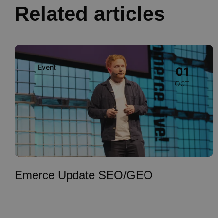
Related articles
Image
Event
01
OCT
Emerce Update SEO/GEO