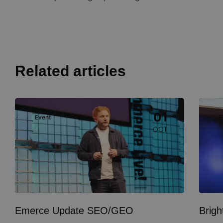
Related articles
Image
Image
01
Event
E
OCT
Emerce Update SEO/GEO
Brig