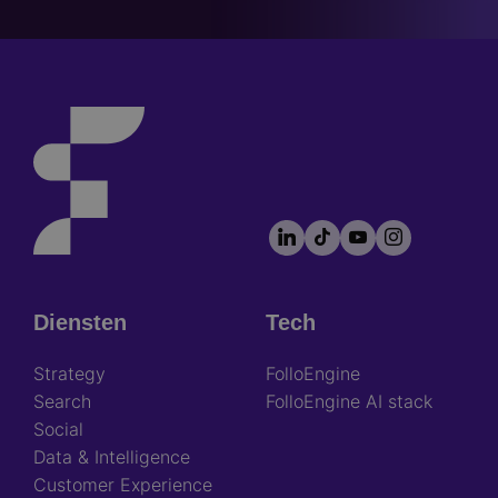
LinkedIn
TikTok
YouTube
Instagram
Footer
socials
Diensten
Tech
Footer
Strategy
FolloEngine
Search
FolloEngine AI stack
Social
Data & Intelligence
Customer Experience