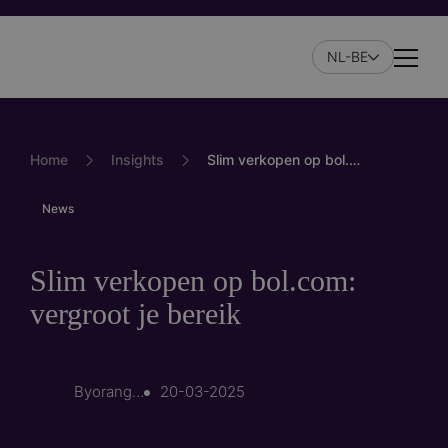
Skip
to
NL-BE
main
Naviga
content
Home
Insights
Slim verkopen op bol.com: vergroot je bereik
News
Slim verkopen op bol.com:
vergroot je bereik
By
orangevalley
20-03-2025