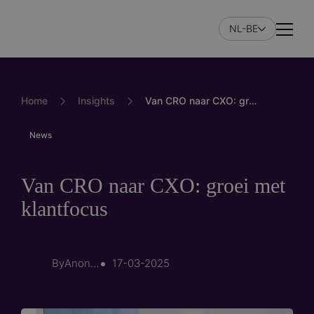
Skip
to
NL-BE
Naviga
main
content
Home
Insights
Van CRO naar CXO: groei met klantfocus
News
Van CRO naar CXO: groei met
klantfocus
By
Anonymous (not verified)
17-03-2025