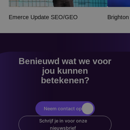
Emerce Update SEO/GEO
Brighto
Benieuwd wat we voor
jou kunnen
betekenen?
Neem contact op
Schrijf je in voor onze
nieuwsbrief