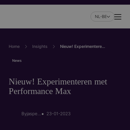
Skip
to
NL-BE
main
Naviga
content
Home
Insights
Nieuw! Experimenteren met Performance Max
News
Nieuw! Experimenteren met
Performance Max
By
jasper.veldman
23-01-2023