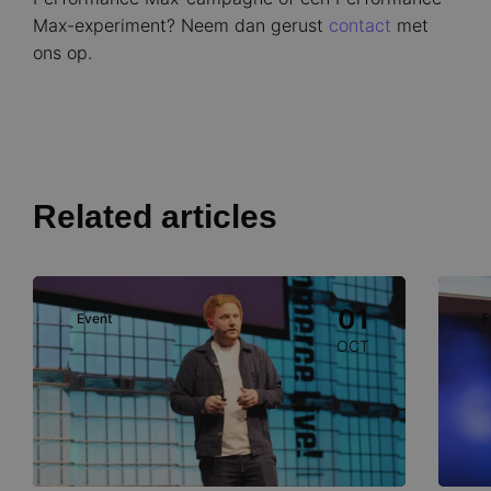
Max-experiment? Neem dan gerust
contact
met
ons op.
Related articles
Image
Image
01
Event
E
OCT