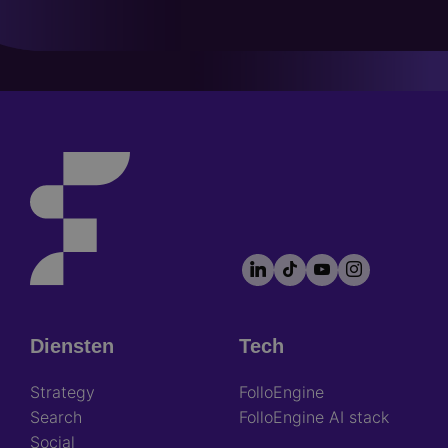
LinkedIn
TikTok
YouTube
Instagram
Footer
socials
Diensten
Tech
Footer
Strategy
FolloEngine
Search
FolloEngine AI stack
Social