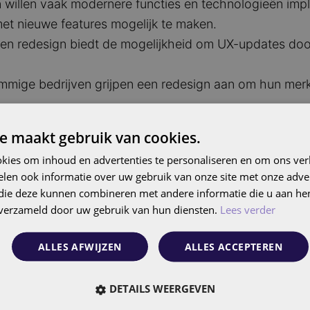
 willen vaak modernere functies en technologieën imp
met nieuwe features mogelijk te maken.
Een redesign biedt de mogelijkheid om UX-updates door 
mmige bedrijven grijpen een redesign aan om hun merk 
arkt: Technologische innovaties zoals Generative AI 
e maakt gebruik van cookies.
ant te blijven
kies om inhoud en advertenties te personaliseren en om ons ver
len ook informatie over uw gebruik van onze site met onze adver
 die deze kunnen combineren met andere informatie die u aan hen
n verzameld door uw gebruik van hun diensten.
Lees verder
ALLES AFWIJZEN
ALLES ACCEPTEREN
DETAILS WEERGEVEN