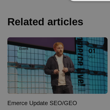
Related articles
Image
Event
01
OCT
Emerce Update SEO/GEO