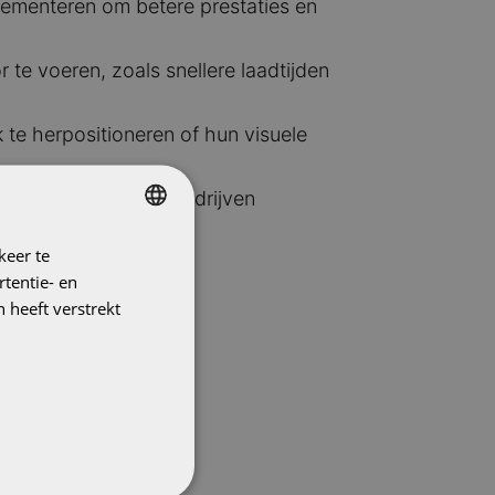
lementeren om betere prestaties en
te voeren, zoals snellere laadtijden
te herpositioneren of hun visuele
en Spatial Commerce drijven
keer te
DUTCH
tentie- en
ENGLISH
 heeft verstrekt