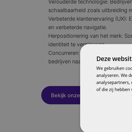
Verouderde technologie: Bedrijven
schaalbaarheid zoals uitbreiding 
Verbeterde klantenervaring (UX): 
en verbeterde navigatie.
Herpositionering van het merk: So
identiteit te vernieuwen.
Concurreren in een veranderende m
Deze websit
bedrijven naar herontwerp om relev
We gebruiken coo
analyseren. We de
analysepartners,
of die zij hebbe
Bekijk onze case