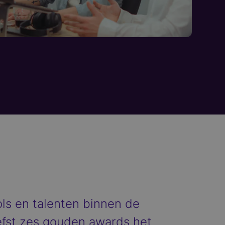
ls en talenten binnen de
efst zes gouden awards het