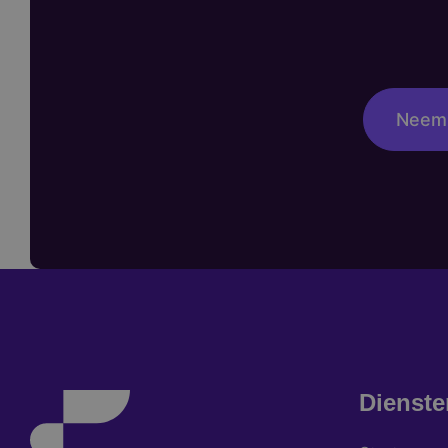
Neem 
Dienste
Footer