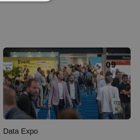
Image
Event
09
SEP
Data Expo