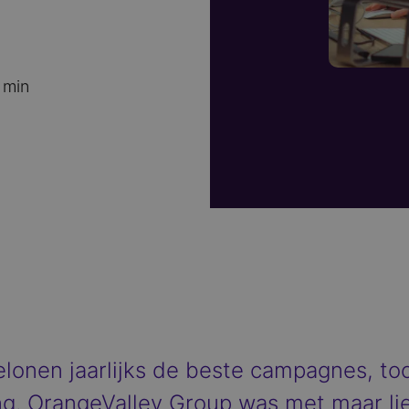
 min
onen jaarlijks de beste campagnes, too
ng. OrangeValley Group was met maar li