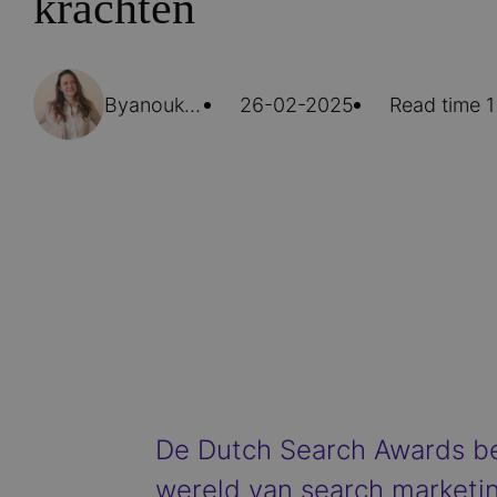
krachten
By
anouk.sintnikl…
26-02-2025
Read time 1
De Dutch Search Awards bel
wereld van search marketi