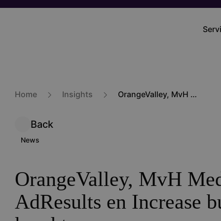
Skip
to
Serv
Mai
main
navi
content
Home
Insights
OrangeValley, MvH Media, AdResults en Increase bundelen hun krachten
Back
News
OrangeValley, MvH Med
AdResults en Increase 