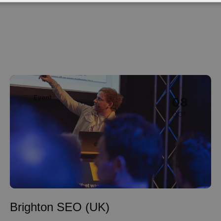
Image
Event
08
OCT
Brighton SEO (UK)