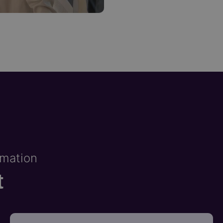
omation
t