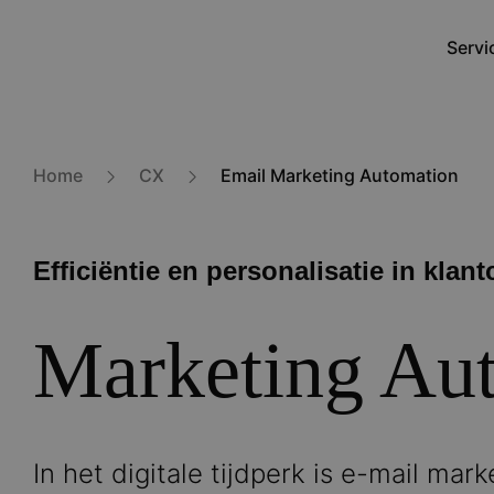
Overslaan
en
Servi
Main
naar
navig
de
inhoud
gaan
Home
CX
Email Marketing Automation
Efficiëntie en personalisatie in kla
Marketing Au
In het digitale tijdperk is e-mail ma