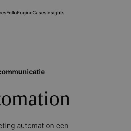
ces
FolloEngine
Cases
Insights
ation
ntcommunicatie
tomation
rketing automation een