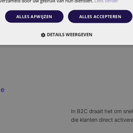
n verzameld door uw gebruik van hun diensten.
Lees verder
ALLES AFWIJZEN
ALLES ACCEPTEREN
DETAILS WEERGEVEN
ie
In B2C draait het om sne
die klanten direct activer