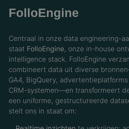
FolloEngine
Centraal in onze data engineering-a
staat
FolloEngine
, onze in-house ont
intelligence stack. FolloEngine verza
combineert data uit diverse bronne
GA4, BigQuery, advertentieplatforms
CRM-systemen—en transformeert de
een uniforme, gestructureerde datase
stelt ons in staat om:​
Realtime inzichten
te verkrijgen: a