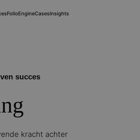
ces
FolloEngine
Cases
Insights
ation
even succes
ing
ijvende kracht achter