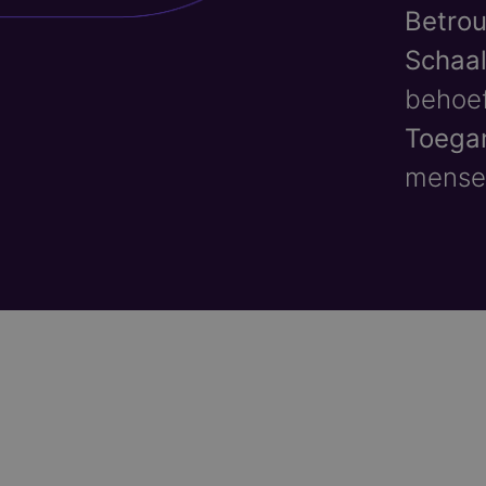
Betro
Schaa
behoef
Toegan
mensen