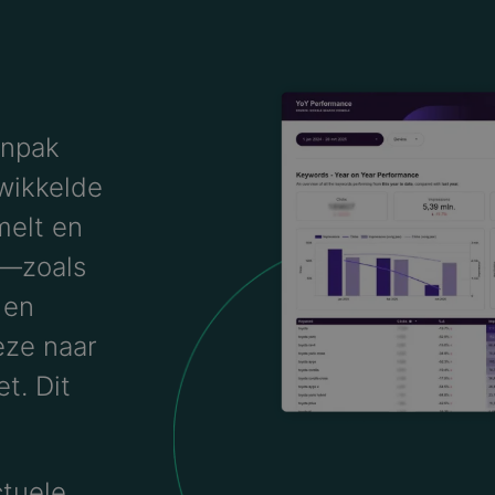
anpak
wikkelde
melt en
n—zoals
 en
ze naar
t. Dit
ctuele