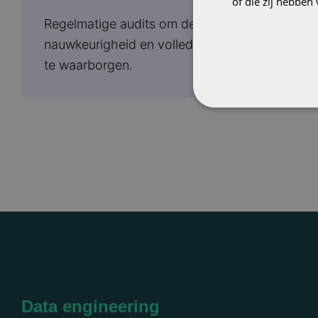
of die zij hebbe
Regelmatige audits om de
nauwkeurigheid en volledigheid van data
te waarborgen.​
Data engineering