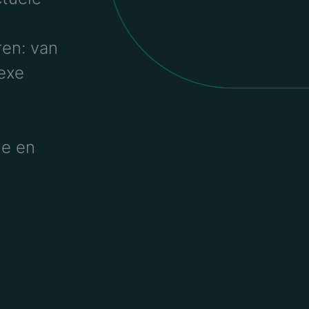
ren: van
exe
ie en