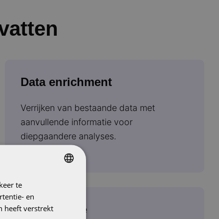
vatten
Data enrichment
Verrijken van bestaande data met
aanvullende informatie voor
diepgaandere analyses.
keer te
DUTCH
tentie- en
ENGLISH
Compliance
 heeft verstrekt