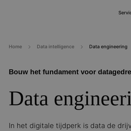
Overslaan
en
Servi
Main
naar
navig
de
inhoud
gaan
Home
Data intelligence
Data engineering
Bouw het fundament voor datagedr
Data engineer
In het digitale tijdperk is data de dr