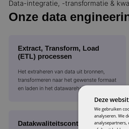
Data-integratie, -transformatie & kwal
Onze data engineer
Extract, Transform, Load
(ETL) processen
Het extraheren van data uit bronnen,
transformeren naar het gewenste formaat
en laden in het datawarehouse.​
Deze websit
We gebruiken coo
analyseren. We de
Datakwaliteitscontroles
analysepartners,