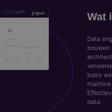
Wat 
Data eng
bouwen 
architec
verwerke
basis wa
machine
Effectie
data:​