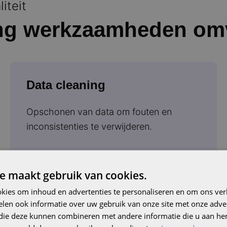
iteit
ing werkzaamheden om
Data cleaning
Opschonen van data om fouten en
inconsistenties te verwijderen.​
e maakt gebruik van cookies.
kies om inhoud en advertenties te personaliseren en om ons ver
len ook informatie over uw gebruik van onze site met onze adver
Beveiligingsmaatregelen
 die deze kunnen combineren met andere informatie die u aan hen