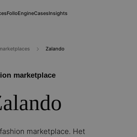
ces
FolloEngine
Cases
Insights
ation
marketplaces
Zalando
hion marketplace
Zalando
fashion marketplace. Het