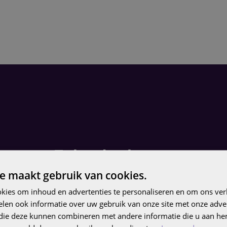
pen op Zalando: kansen en
gingen
e maakt gebruik van cookies.
kies om inhoud en advertenties te personaliseren en om ons ver
len ook informatie over uw gebruik van onze site met onze adver
dt merken via het Partner Program directe toegang to
 die deze kunnen combineren met andere informatie die u aan hen
lantenbestand in meer dan 25 landen. Je behoudt contr