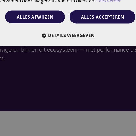
n verzameld door uw gebruik van hun diensten.
Lees verder
raad en merkbeleving, maar profiteert van Zalando’s te
ALLES AFWIJZEN
ALLES ACCEPTEREN
r uitdagingen. Zalando werkt met strenge datakwaliteits
DETAILS WEERGEVEN
istente merkuitstraling en hanteert complexe categoris
avigeren binnen dit ecosysteem — met performance al
t.