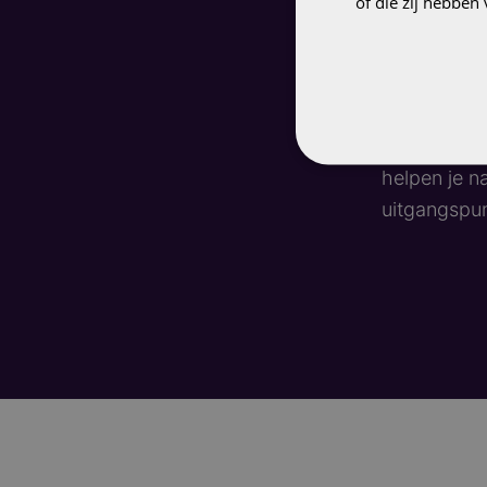
of die zij hebbe
prijs, voor
bereik.
Toch zijn e
vraagt cons
helpen je n
uitgangspun