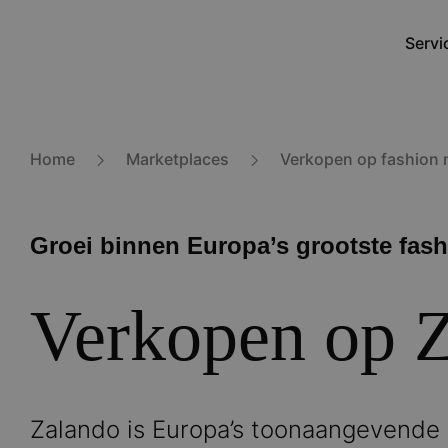
Overslaan
en
Servi
Main
naar
navig
de
inhoud
gaan
Home
Marketplaces
Verkopen op fashion 
Groei binnen Europa’s grootste fas
Verkopen op 
Zalando is Europa’s toonaangevende 