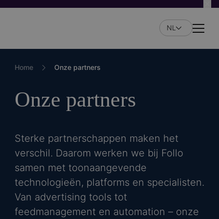
Overslaan
en
NL
naar
Naviga
de
inhoud
gaan
Home
Onze partners
Onze partners
Sterke partnerschappen maken het
verschil. Daarom werken we bij Follo
samen met toonaangevende
technologieën, platforms en specialisten.
Van advertising tools tot
feedmanagement en automation – onze