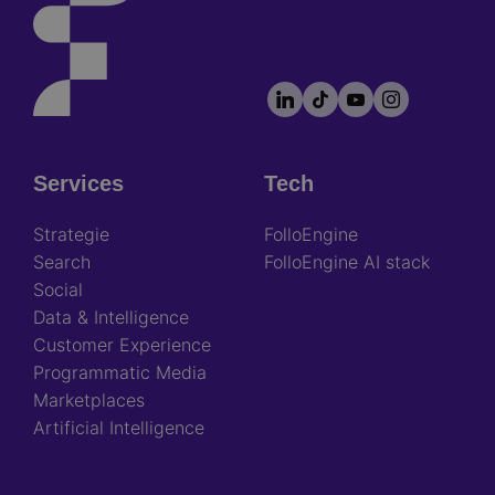
LinkedIn
TikTok
YouTube
Instagram
Footer
socials
Services
Tech
Footer
Strategie
FolloEngine
Search
FolloEngine AI stack
Social
Data & Intelligence
Customer Experience
Programmatic Media
Marketplaces
Artificial Intelligence