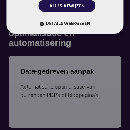
ALLES AFWIJZEN
Volledig op maat
AI-ondersteunde
DETAILS WEERGEVEN
optimalisatie en
automatisering
Data-gedreven aanpak
Automatische optimalisatie van
duizenden PDP’s of blogpagina’s