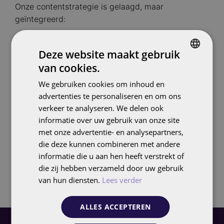
Onze contentstrategie is gelaagd, maar
geïntegreerd:
Short-form video’s op basis van social search
Deze website maakt gebruik
insights
van cookies.
DUTCH
Long-form blogs en pagina’s voor SEO en
thought leadership
We gebruiken cookies om inhoud en
ENGLISH
advertenties te personaliseren en om ons
UGC en visual-first formats voor social
verkeer te analyseren. We delen ook
engagement
informatie over uw gebruik van onze site
Content voor e-commerce feeds, SEA-
met onze advertentie- en analysepartners,
campagnes en automation flows
die deze kunnen combineren met andere
informatie die u aan hen heeft verstrekt of
Vanuit één strategisch framework zorgen we dat
die zij hebben verzameld door uw gebruik
content op elk kanaal versterkt — én converteert.
van hun diensten.
Lees verder
ALLES ACCEPTEREN