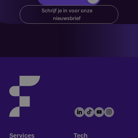
Schrijf je in voor onze
nieuwsbrief
LinkedIn
TikTok
YouTube
Instagram
Footer
socials
Services
Tech
Footer