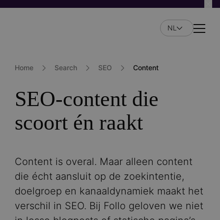
Overslaan
en
NL
naar
Naviga
de
inhoud
gaan
Home
Search
SEO
Content
SEO-content die
scoort én raakt
Content is overal. Maar alleen content
die écht aansluit op de zoekintentie,
doelgroep en kanaaldynamiek maakt het
verschil in SEO. Bij Follo geloven we niet