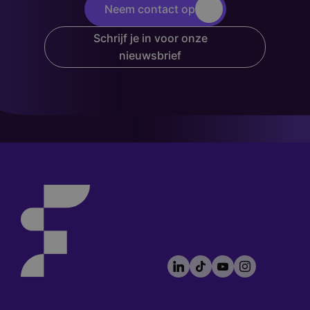
Neem contact op
Schrijf je in voor onze
nieuwsbrief
LinkedIn
TikTok
YouTube
Instagram
Footer
socials