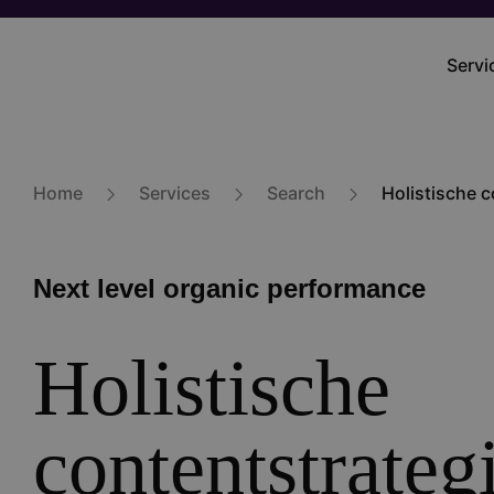
Overslaan
en
Servi
Main
naar
navig
de
inhoud
gaan
Home
Services
Search
Holistische c
Next level organic performance
Holistische
contentstrateg