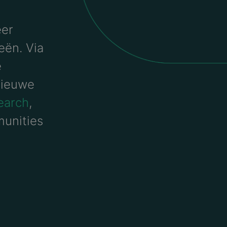
eer
eën. Via
e
nieuwe
search
,
unities