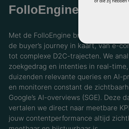
of die zij hebbe
FolloEngine
Met de FolloEngine brengen we elke 
de buyer’s journey in kaart, van e-
tot complexe D2C-trajecten. We ana
zoekgedrag en intenties in real-time,
duizenden relevante queries en AI-p
en monitoren constant de zichtbaarh
Google’s AI-overviews (SGE). Deze d
vertalen we direct naar meetbare KPI
jouw contentperformance altijd zicht
meetbaar en bijstuurbaar is.