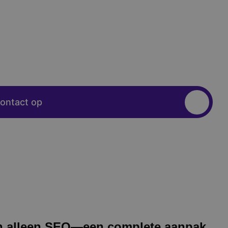
ontact op
n alleen SEO—een complete aanpak