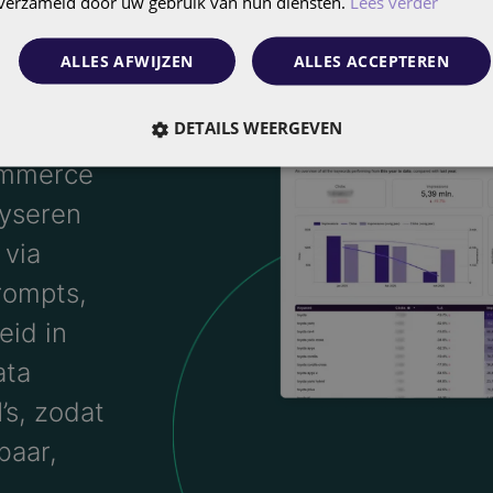
n verzameld door uw gebruik van hun diensten.
Lees verder
ALLES AFWIJZEN
ALLES ACCEPTEREN
DETAILS WEERGEVEN
fase van
commerce
lyseren
 via
rompts,
eid in
ata
’s, zodat
baar,