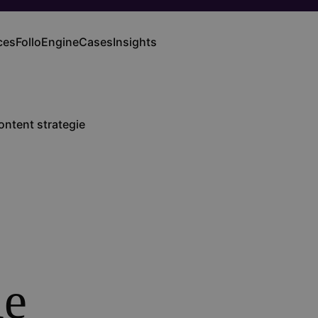
ces
FolloEngine
Cases
Insights
ation
ontent strategie
ie