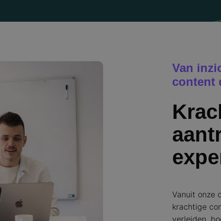
Van inzi
content 
Krac
aantr
expe
Vanuit onze 
krachtige co
verleiden, b