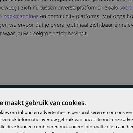
eweegt zich nu tussen diverse platformen zoals
socia
n zoekmachines
en community platforms. Met onze hol
en we ervoor dat je overal optimaal zichtbaar én rele
r waar jouw doelgroep zich bevindt.
e maakt gebruik van cookies.
kies om inhoud en advertenties te personaliseren en om ons ver
len ook informatie over uw gebruik van onze site met onze adver
 die deze kunnen combineren met andere informatie die u aan hen