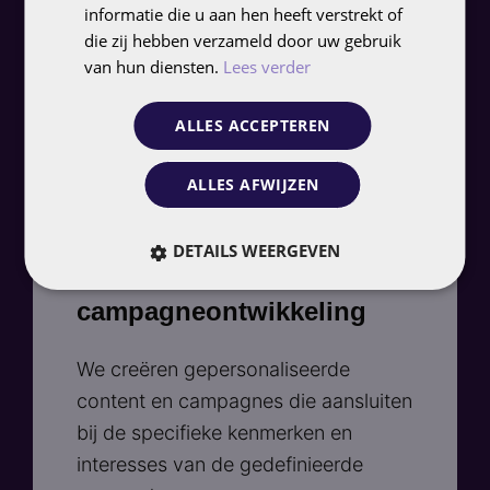
informatie die u aan hen heeft verstrekt of
Op basis van de geanalyseerde data
die zij hebben verzameld door uw gebruik
segmenteren we de doelgroep en
van hun diensten.
Lees verder
ontwikkelen we gedetailleerde
persona's die representatief zijn voor
ALLES ACCEPTEREN
verschillende klantgroepen.​
ALLES AFWIJZEN
DETAILS WEERGEVEN
Content en
campagneontwikkeling
We creëren gepersonaliseerde
content en campagnes die aansluiten
bij de specifieke kenmerken en
interesses van de gedefinieerde