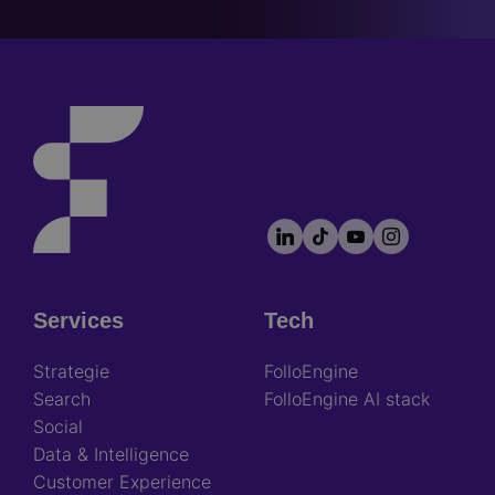
LinkedIn
TikTok
YouTube
Instagram
Footer
socials
Services
Tech
Footer
Strategie
FolloEngine
Search
FolloEngine AI stack
Social
Data & Intelligence
Customer Experience