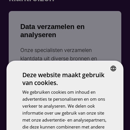
Data verzamelen en
analyseren
Onze specialisten verzamelen
klantdata uit diverse bronnen en
analyseren deze om inzicht te krijgen
Deze website maakt gebruik
in gedrag, voorkeuren en behoeften.​
van cookies.
DUTCH
We gebruiken cookies om inhoud en
ENGLISH
advertenties te personaliseren en om ons
verkeer te analyseren. We delen ook
Segmentatie en persona-
informatie over uw gebruik van onze site
ontwikkeling
met onze advertentie- en analysepartners,
die deze kunnen combineren met andere