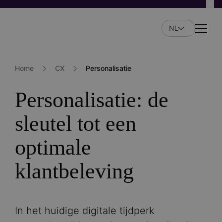
Overslaan
en
NL
naar
Naviga
de
inhoud
gaan
Home
CX
Personalisatie
Personalisatie: de
sleutel tot een
optimale
klantbeleving
In het huidige digitale tijdperk