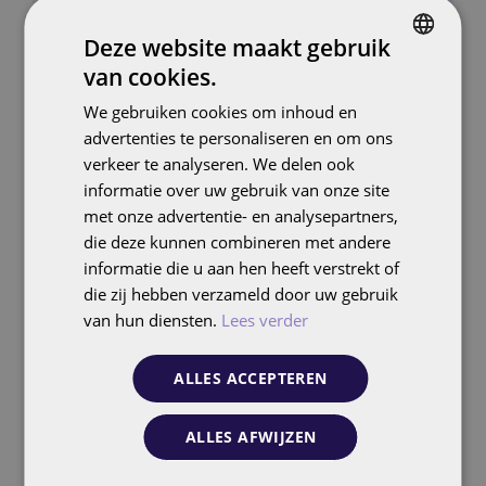
Met behulp van slimme
Deze website maakt gebruik
automatiseringen zorgen we ervoor
van cookies.
dat jouw merk altijd vindbaar is op
DUTCH
We gebruiken cookies om inhoud en
duizenden relevante prompts.
ENGLISH
advertenties te personaliseren en om ons
verkeer te analyseren. We delen ook
informatie over uw gebruik van onze site
met onze advertentie- en analysepartners,
die deze kunnen combineren met andere
Volledige integratie met je
informatie die u aan hen heeft verstrekt of
bestaande strategieën
die zij hebben verzameld door uw gebruik
van hun diensten.
Lees verder
Onze aanpak sluit naadloos aan bij
andere kanalen zoals Google, TikTok
ALLES ACCEPTEREN
en YouTube, waardoor jouw merk
maximaal profiteert van een
ALLES AFWIJZEN
geïntegreerde online aanpak.