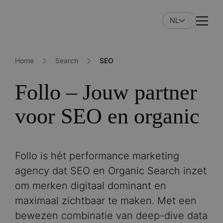
Overslaan
en
NL
Naviga
naar
de
inhoud
Home
Search
SEO
gaan
Follo – Jouw partner
voor SEO en organic
Follo is hét performance marketing
agency dat SEO en Organic Search inzet
om merken digitaal dominant en
maximaal zichtbaar te maken. Met een
bewezen combinatie van deep-dive data