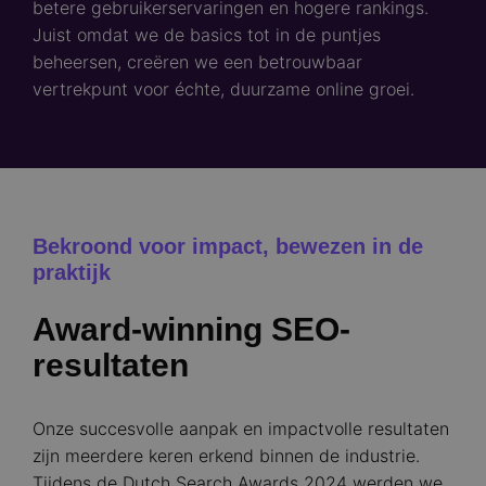
betere gebruikerservaringen en hogere rankings.
Juist omdat we de basics tot in de puntjes
beheersen, creëren we een betrouwbaar
vertrekpunt voor échte, duurzame online groei.
Bekroond voor impact, bewezen in de
praktijk
Award-winning SEO-
resultaten
Onze succesvolle aanpak en impactvolle resultaten
zijn meerdere keren erkend binnen de industrie.
Tijdens de Dutch Search Awards 2024 werden we