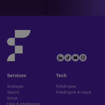
LinkedIn
TikTok
YouTube
Instagram
Footer
socials
Services
Tech
Footer
Strategie
FolloEngine
Search
FolloEngine AI stack
Social
Data & Intelligence