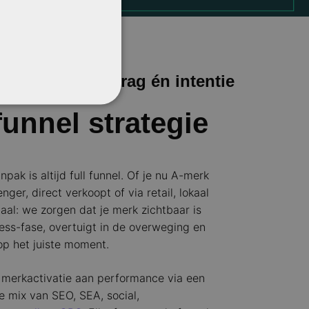
fgestemd op gedrag én intentie
funnel strategie
ak is altijd full funnel. Of je nu A-merk
nger, direct verkoopt of via retail, lokaal
naal: we zorgen dat je merk zichtbaar is
ess-fase, overtuigt in de overweging en
op het juiste moment.
merkactivatie aan performance via een
e mix van SEO, SEA, social,