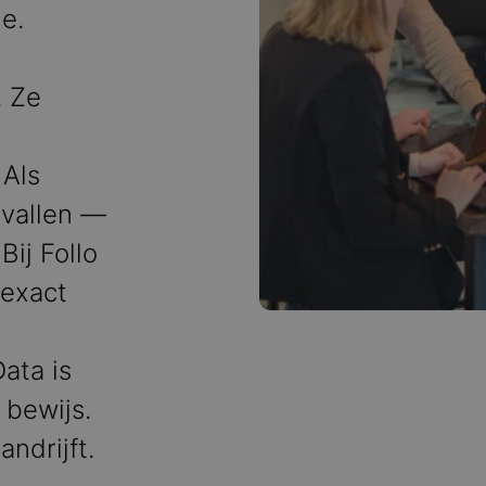
e.
. Ze
 Als
 vallen —
Bij Follo
 exact
ata is
 bewijs.
andrijft.