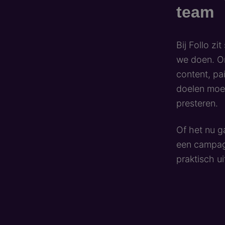
team
Bij Follo zi
we doen. On
content, pa
doelen moei
presteren.
Of het nu 
een campagn
praktisch ui