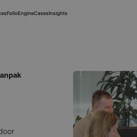
ces
FolloEngine
Cases
Insights
ation
aanpak
 door