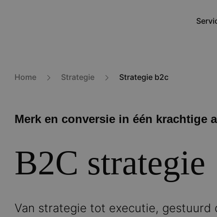
Overslaan
en
Servi
Main
naar
navig
de
inhoud
gaan
Home
Strategie
Strategie b2c
Merk en conversie in één krachtige 
B2C strategie
Van strategie tot executie, gestuurd