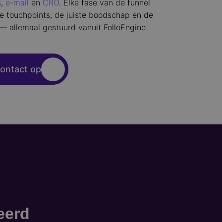
s
,
e-mail
en
CRO
. Elke fase van de funnel
ste touchpoints, de juiste boodschap en de
 — allemaal gestuurd vanuit FolloEngine.
ontact op
eerd