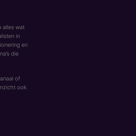
n alles wat
isten in
ionering en
na’s die
anaal of
inzicht ook