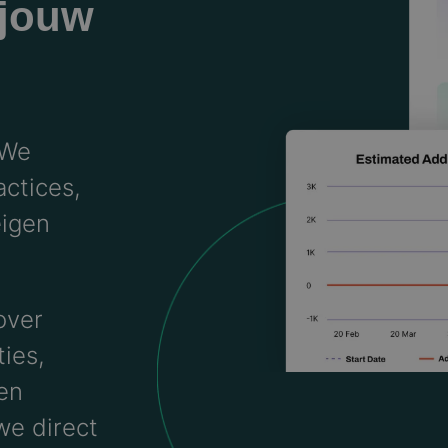
 jouw
 We
ctices,
igen
over
ies,
 en
we direct