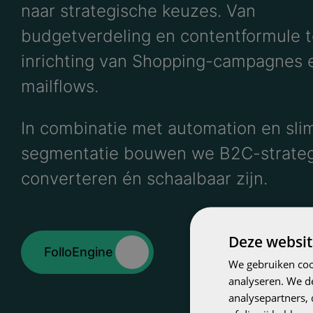
naar strategische keuzes. Van
budgetverdeling en contentformule t
inrichting van Shopping-campagnes 
mailflows.
In combinatie met automation en sl
segmentatie bouwen we B2C-strateg
converteren én schaalbaar zijn.
Deze websit
FolloEngine
We gebruiken coo
analyseren. We de
analysepartners,