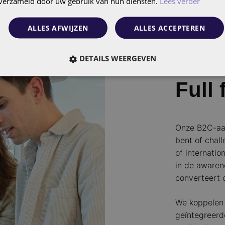
n verzameld door uw gebruik van hun diensten.
Lees verder
ALLES AFWIJZEN
ALLES ACCEPTEREN
Altijd a
DETAILS WEERGEVEN
Full 
Onze B2C-aanp
bent of challe
of internatio
in de awaren
converteert 
We koppelen 
geïntegreerd