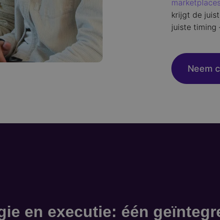
marketplace
krijgt de jui
juiste timing
Neem c
gie en executie: één geïntegr