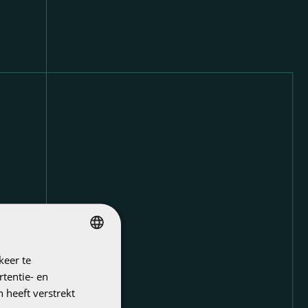
keer te
DUTCH
tentie- en
ENGLISH
 heeft verstrekt