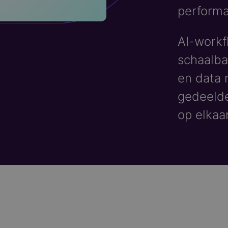
performa
AI-workf
schaalba
en data 
gedeelde
op elkaa