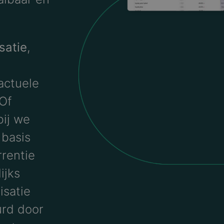
satie
,
actuele
Of
bij we
 basis
rrentie
ijks
isatie
urd door