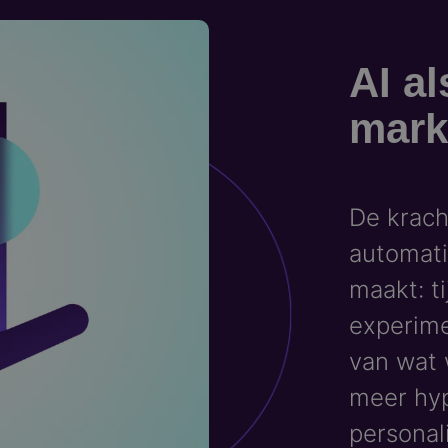
AI al
mark
De kracht
automati
maakt: ti
experime
van wat 
meer hyp
personal