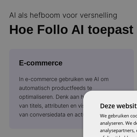
AI als hefboom voor versnelling
Hoe Follo AI toepast 
E-commerce
In e-commerce gebruiken we AI om
automatisch productfeeds te
optimaliseren. Denk aan het aanpassen
Deze websit
van titels, attributen en visuals op basis
van conversiedata en actuele zoektrends.
We gebruiken coo
analyseren. We de
analysepartners,