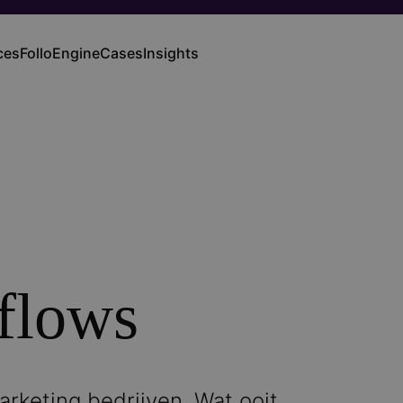
ces
FolloEngine
Cases
Insights
ation
flows
rketing bedrijven. Wat ooit