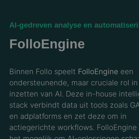
AI-gedreven analyse en automatiser
FolloEngine
Binnen Follo speelt
FolloEngine
een
ondersteunende, maar cruciale rol in
inzetten van AI. Deze in-house intell
stack verbindt data uit tools zoals 
en adplatforms en zet deze om in
actiegerichte workflows. FolloEngine
het mogelijk om AI-oplossingen scha