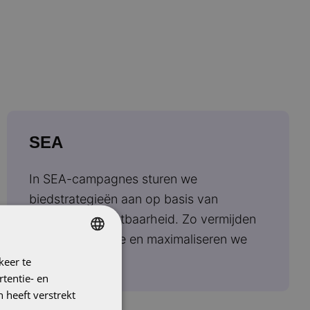
SEA
In SEA-campagnes sturen we
biedstrategieën aan op basis van
organische zichtbaarheid. Zo vermijden
we kannibalisatie en maximaliseren we
marge.
keer te
DUTCH
tentie- en
ENGLISH
 heeft verstrekt