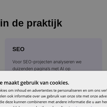
in de praktijk
SEO
Voor SEO-projecten analyseren we
duizenden pagina’s met AI op
performance, intentie en techniek—
e maakt gebruik van cookies.
waarbij we automatisch actiepunten
formuleren.
kies om inhoud en advertenties te personaliseren en om ons ver
len ook informatie over uw gebruik van onze site met onze adver
 die deze kunnen combineren met andere informatie die u aan hen