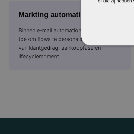
of die zij hebbe
Markting automation
Binnen e-mail automation passen we AI
toe om flows te personaliseren op basis
van klantgedrag, aankoopfase en
lifecyclemoment.