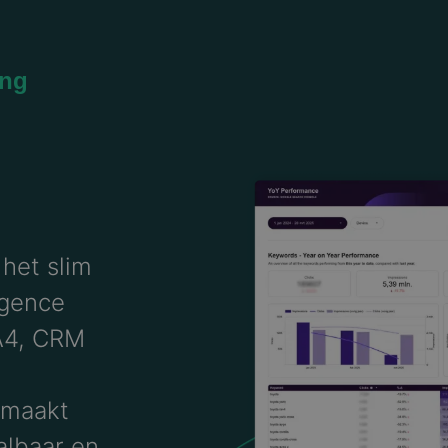
ing
 het slim
igence
GA4, CRM
 maakt
albaar en