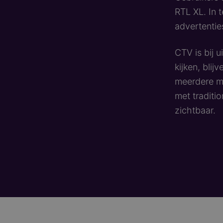
RTL XL. In t
advertentie
CTV is bij 
kijken, blij
meerdere me
met traditi
zichtbaar.