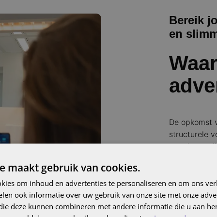
Bereik j
en slimm
Waar
adve
De opkomst v
structurele 
van de regul
content. Voo
e maakt gebruik van cookies.
aanwezig te 
kosten en me
kies om inhoud en advertenties te personaliseren en om ons ver
len ook informatie over uw gebruik van onze site met onze adver
 die deze kunnen combineren met andere informatie die u aan hen
Voordelen v