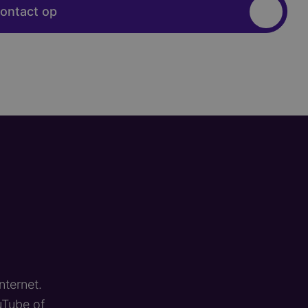
ontact op
nternet.
uTube of