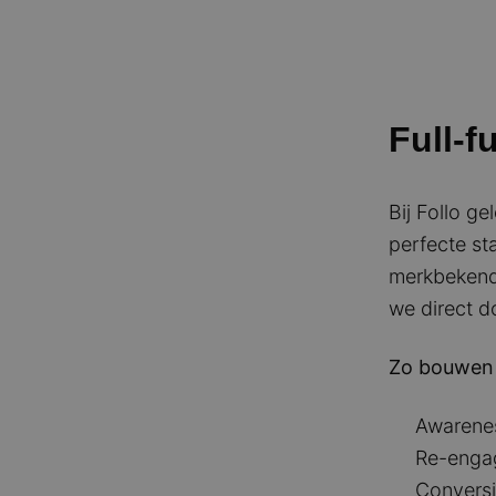
Full-f
Bij Follo g
perfecte st
merkbekendh
we direct d
Zo bouwen 
Awarenes
Re-engag
Conversi