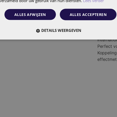
n verzameld door uw gebruik van hun diensten.
Lees verder
Advertere
broadcast
ALLES AFWIJZEN
ALLES ACCEPTEREN
Lagere CPM
concurren
DETAILS WEERGEVEN
Inzetbaar 
internati
Perfect v
Koppeling
effectmet