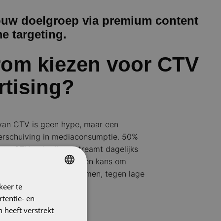
ouw doelgroep via premium content
e targeting.
om kiezen voor CTV
rtising?
an CTV is geen hype, maar een
verschuiving in mediaconsumptie. 50%
iere CTV-gebruikers streamt dagelijks
r merken betekent dit een kans om
zijn op premium platformen, tegen lage
t hoge relevantie.
keer te
DUTCH
tentie- en
ENGLISH
 heeft verstrekt
an Connected TV: