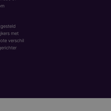
 om
tgesteld
ijkers met
ote verschil
gerichter