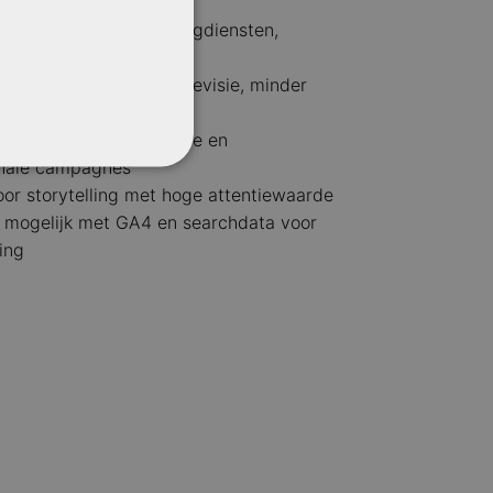
n op premium streamingdiensten,
ers en apps
’s dan traditionele televisie, minder
tie
voor regionale, nationale en
onale campagnes
oor storytelling met hoge attentiewaarde
 mogelijk met GA4 en searchdata voor
ing