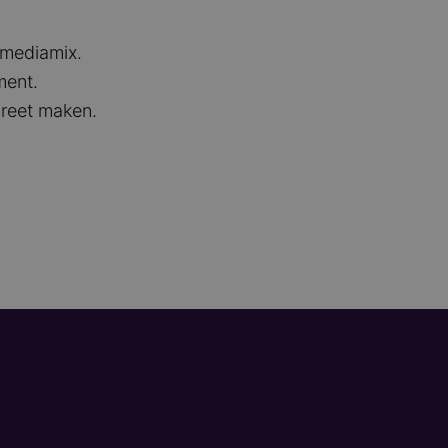
 mediamix.
ment.
creet maken.