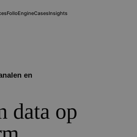
ces
FolloEngine
Cases
Insights
ation
kanalen en
n data op
erm