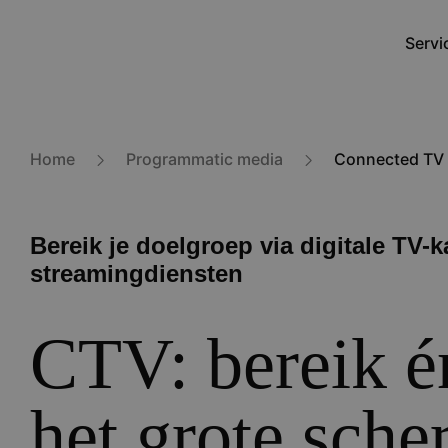
Overslaan
en
Servi
Main
naar
navig
de
inhoud
gaan
Home
Programmatic media
Connected TV
Bereik je doelgroep via digitale TV-
streamingdiensten
CTV: bereik é
het grote sch