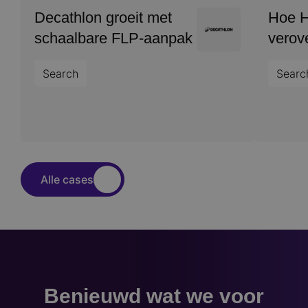
Decathlon groeit met
Hoe 
Image
schaalbare FLP-aanpak
verov
Search
Searc
Alle cases
Benieuwd wat we voor