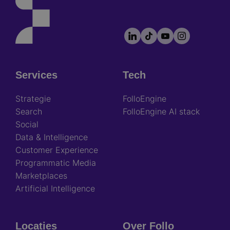
LinkedIn
TikTok
YouTube
Instagram
Footer
socials
Services
Tech
Footer
Strategie
FolloEngine
Search
FolloEngine AI stack
Social
Data & Intelligence
Customer Experience
Programmatic Media
Marketplaces
Artificial Intelligence
Locaties
Over Follo