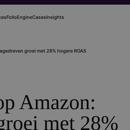
ces
FolloEngine
Cases
Insights
ation
agedreven groei met 28% hogere ROAS
op Amazon:
groei met 28%