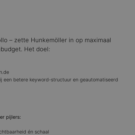
llo – zette Hunkemöller in op maximaal
budget. Het doel:
n.de
zij een betere keyword-structuur en geautomatiseerd
r pijlers:
chtbaarheid én schaal