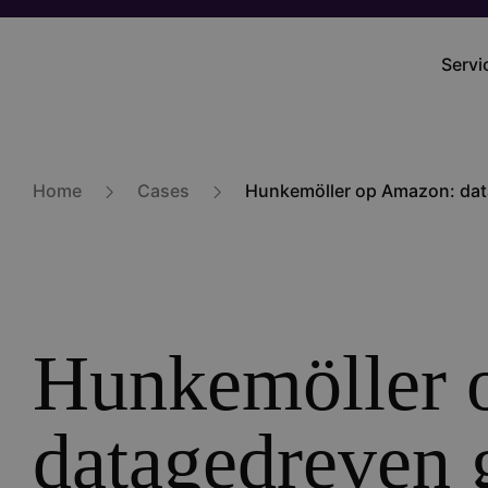
Overslaan
en
Servi
Main
naar
navig
de
inhoud
gaan
Home
Cases
Hunkemöller op Amazon: dat
Hunkemöller 
datagedreven 