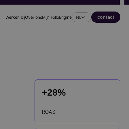
сontact
Werken bij
Over ons
Mijn FolloEngine
NL
Header
secondary
menu
+28%
ROAS