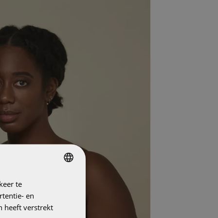
keer te
DUTCH
tentie- en
ENGLISH
 heeft verstrekt