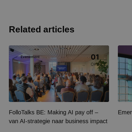
Related articles
Image
Image
01
Evenement
E
OKT
FolloTalks BE: Making AI pay off –
Emer
van AI-strategie naar business impact