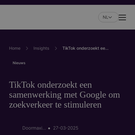
Overslaan
en
NL
naar
Naviga
de
inhoud
gaan
Home
Insights
TikTok onderzoekt een samenwerking met Google om zoekverkeer te stimuleren
Nieuws
TikTok onderzoekt een
samenwerking met Google om
zoekverkeer te stimuleren
Door
maximilian.mas…
27-03-2025