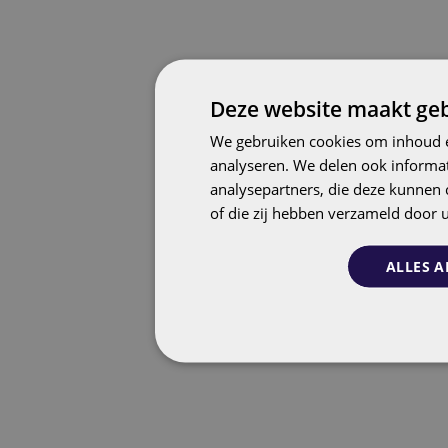
Deze website maakt geb
We gebruiken cookies om inhoud e
analyseren. We delen ook informat
analysepartners, die deze kunnen 
of die zij hebben verzameld door 
ALLES A