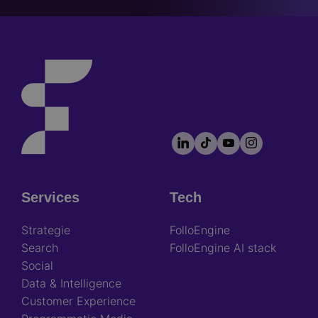
LinkedIn
TikTok
YouTube
Instagram
Footer
socials
Services
Tech
Footer
Strategie
FolloEngine
Search
FolloEngine AI stack
Social
Data & Intelligence
Customer Experience