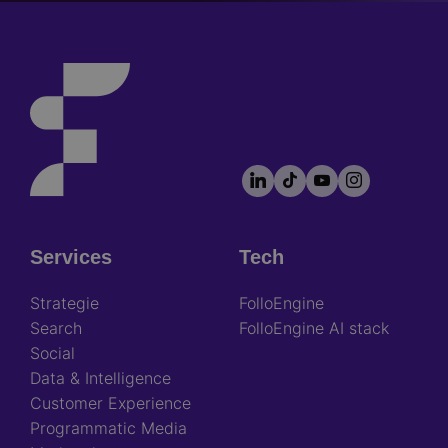
LinkedIn
TikTok
YouTube
Instagram
Footer
socials
Services
Tech
Footer
Strategie
FolloEngine
Search
FolloEngine AI stack
Social
Data & Intelligence
Customer Experience
Programmatic Media