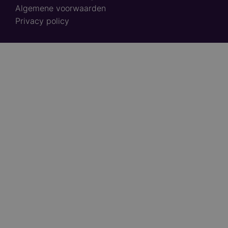
Footer
Algemene voorwaarden
links
Privacy policy