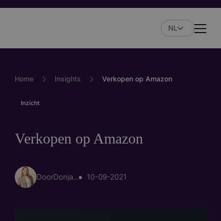
Overslaan
en
NL
naar
Naviga
de
inhoud
gaan
Home
Insights
Verkopen op Amazon
Inzicht
Verkopen op Amazon
Door
Donja Hoorn
10-09-2021