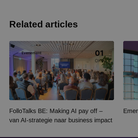
Related articles
Image
Image
01
Evenement
E
OKT
FolloTalks BE: Making AI pay off –
Emer
van AI-strategie naar business impact