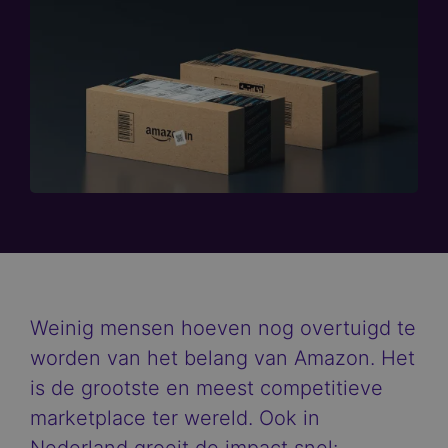
Weinig mensen hoeven nog overtuigd te
worden van het belang van Amazon. Het
is de grootste en meest competitieve
marketplace ter wereld. Ook in