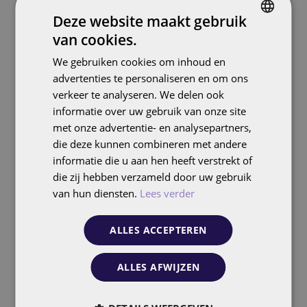
informatie over wegwerkzaamheden, waterstanden
Deze website maakt gebruik
en projectplanning. Door nauw samen te werken
van cookies.
met het scrumteam en SEO-trainingen te
DUTCH
verzorgen, werd de kennis direct in de organisatie
We gebruiken cookies om inhoud en
ENGLISH
verankerd.
advertenties te personaliseren en om ons
verkeer te analyseren. We delen ook
informatie over uw gebruik van onze site
met onze advertentie- en analysepartners,
die deze kunnen combineren met andere
informatie die u aan hen heeft verstrekt of
Result?
die zij hebben verzameld door uw gebruik
van hun diensten.
Lees verder
Betere vindbaarheid en blijvende waarde
ALLES ACCEPTEREN
ALLES AFWIJZEN
De samenwerking met Rijkswaterstaat
illustreert perfect hoe we samen doelen