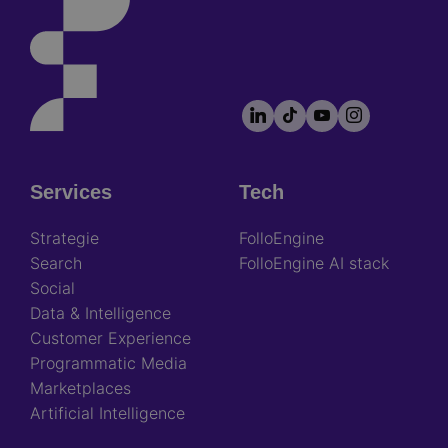
LinkedIn
TikTok
YouTube
Instagram
Footer
socials
Services
Tech
Footer
Strategie
FolloEngine
Search
FolloEngine AI stack
Social
Data & Intelligence
Customer Experience
Programmatic Media
Marketplaces
Artificial Intelligence