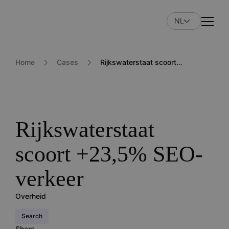
Overslaan
en
NL
Naviga
naar
de
inhoud
Home
Cases
Rijkswaterstaat scoort +23,5% SEO-verkeer
gaan
Rijkswaterstaat
scoort +23,5% SEO-
verkeer
Overheid
Search
Share