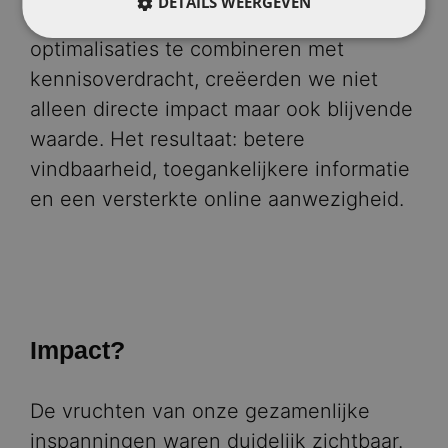
DETAILS WEERGEVEN
overtreffen. Door strategische
optimalisaties te combineren met
kennisoverdracht, creëerden we niet
alleen directe impact maar ook blijvende
waarde. Het resultaat: betere
vindbaarheid, toegankelijkere informatie
en een versterkte online aanwezigheid.
Impact?
De vruchten van onze gezamenlijke
inspanningen waren duidelijk zichtbaar.