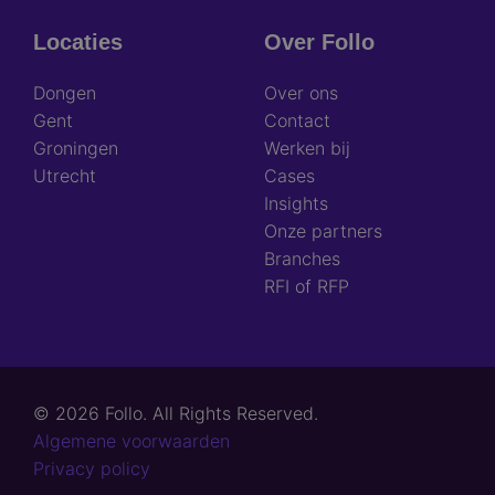
Locaties
Over Follo
Dongen
Over ons
Gent
Contact
Groningen
Werken bij
Utrecht
Cases
Insights
Onze partners
Branches
RFI of RFP
© 2026 Follo. All Rights Reserved.
Footer
Algemene voorwaarden
links
Privacy policy