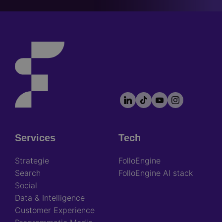
LinkedIn
TikTok
YouTube
Instagram
Footer
socials
Services
Tech
Footer
Strategie
FolloEngine
Search
FolloEngine AI stack
Social
Data & Intelligence
Customer Experience