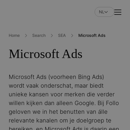
Overslaan
en
NL
Naviga
naar
de
inhoud
Home
Search
SEA
Microsoft Ads
gaan
Microsoft Ads
Microsoft Ads (voorheen Bing Ads)
wordt vaak onderschat, maar biedt
unieke kansen voor merken die verder
willen kijken dan alleen Google. Bij Follo
geloven we in het benutten van álle
relevante kanalen om je doelgroep te
bereiken, en Microsoft Ads is daarin een