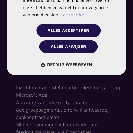
informatie die u aan hen heeft verstrekt of
die zij hebben verzameld door uw gebruik
van hun diensten.
Lees verder
ALLES ACCEPTEREN
Net als bij Google Ads maken we ook binnen
ALLES AFWIJZEN
Microsoft Ads slim gebruik van
FolloEngine
, onze
eigen big-data performance stack. Daarmee halen
we maximaal rendement uit Microsoft Ads-
DETAILS WEERGEVEN
campagnes:
Inzicht in branded & non-branded prestaties op
Microsoft Ads
Activatie van first-party data en
doelgroepsegmentatie (bijv. klantwaarde,
aankoopfrequentie)
Slimme campagneautomatisering en
feedoptimalisatie (via Channable)