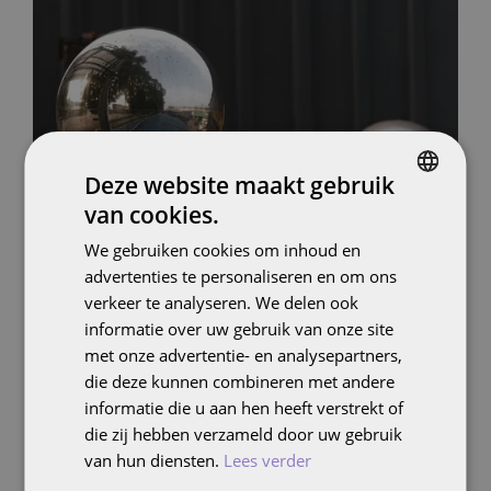
Deze website maakt gebruik
van cookies.
DUTCH
We gebruiken cookies om inhoud en
ENGLISH
advertenties te personaliseren en om ons
verkeer te analyseren. We delen ook
Hoe wij werken
informatie over uw gebruik van onze site
met onze advertentie- en analysepartners,
die deze kunnen combineren met andere
Wij geloven in slimme samenwerking. Bij Follo
informatie die u aan hen heeft verstrekt of
combineren we strategisch inzicht, technologische
die zij hebben verzameld door uw gebruik
innovatie en data-gedreven aanpak om
van hun diensten.
Lees verder
marketingoplossingen te bouwen die écht werken.