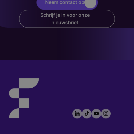
Neem contact op
Schrijf je in voor onze
nieuwsbrief
LinkedIn
TikTok
YouTube
Instagram
Footer
socials