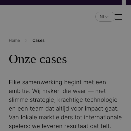
Overslaan
en
NL
naar
Naviga
de
inhoud
gaan
Home
Cases
Onze cases
Elke samenwerking begint met een
ambitie. Wij maken die waar — met
slimme strategie, krachtige technologie
en een team dat altijd voor impact gaat.
Van lokale marktleiders tot internationale
spelers: we leveren resultaat dat telt.