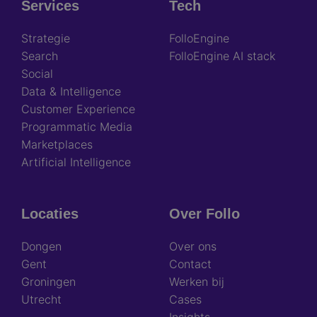
Services
Tech
Footer
Strategie
FolloEngine
Search
FolloEngine AI stack
Social
Data & Intelligence
Customer Experience
Programmatic Media
Marketplaces
Artificial Intelligence
Locaties
Over Follo
Dongen
Over ons
Gent
Contact
Groningen
Werken bij
Utrecht
Cases
Insights