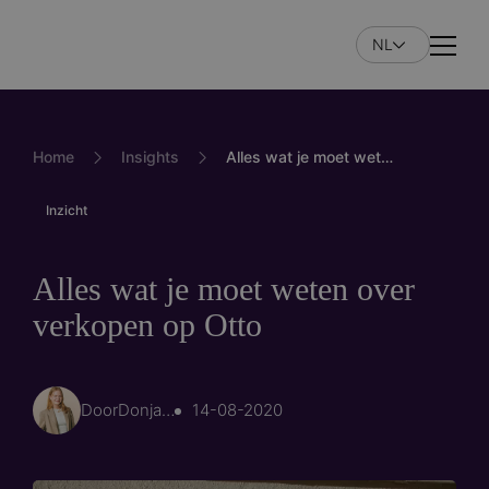
Overslaan
en
NL
Naviga
naar
de
inhoud
gaan
Home
Insights
Alles wat je moet weten over verkopen op Otto
Inzicht
Alles wat je moet weten over
verkopen op Otto
Door
Donja Hoorn
14-08-2020