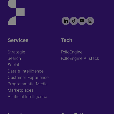
LinkedIn
TikTok
YouTube
Instagram
Footer
socials
Services
Tech
Footer
Strategie
FolloEngine
Search
FolloEngine AI stack
Social
Data & Intelligence
Customer Experience
Programmatic Media
Marketplaces
Artificial Intelligence