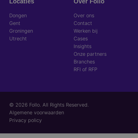
Locaties
Over Follo
Dongen
Over ons
Gent
Contact
Groningen
Werken bij
Utrecht
Cases
Insights
Onze partners
Branches
RFI of RFP
© 2026 Follo. All Rights Reserved.
Footer
Algemene voorwaarden
links
Privacy policy