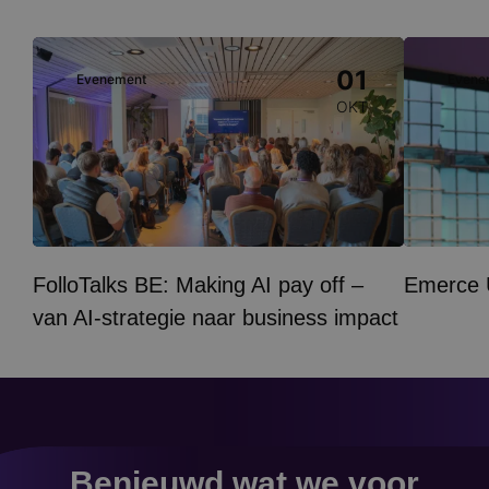
Image
Image
01
Evenement
Evene
OKT
FolloTalks BE: Making AI pay off –
Emerce
van AI-strategie naar business impact
Benieuwd wat we voor