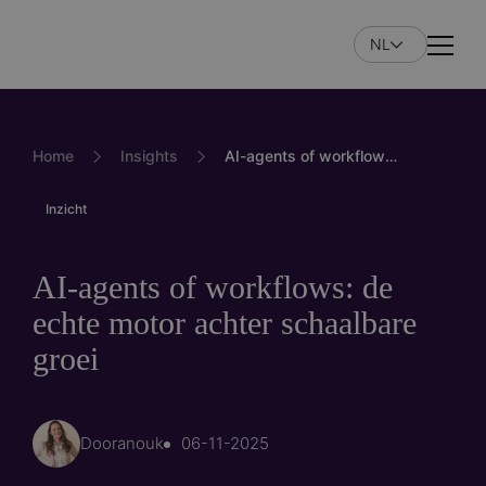
Overslaan
en
NL
Naviga
naar
de
inhoud
gaan
Home
Insights
AI-agents of workflows: de echte motor achter schaalbare groei
Inzicht
AI-agents of workflows: de
echte motor achter schaalbare
groei
Door
anouk
06-11-2025