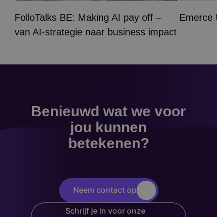
FolloTalks BE: Making AI pay off –
Emerce
van AI-strategie naar business impact
Benieuwd wat we voor
jou kunnen
betekenen?
Neem contact op
Schrijf je in voor onze