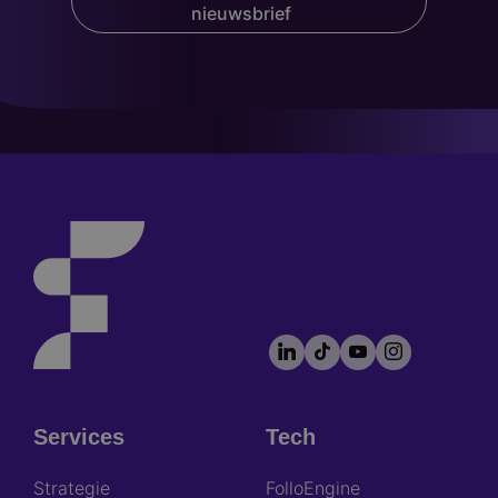
nieuwsbrief
LinkedIn
TikTok
YouTube
Instagram
Footer
socials
Services
Tech
Footer
Strategie
FolloEngine