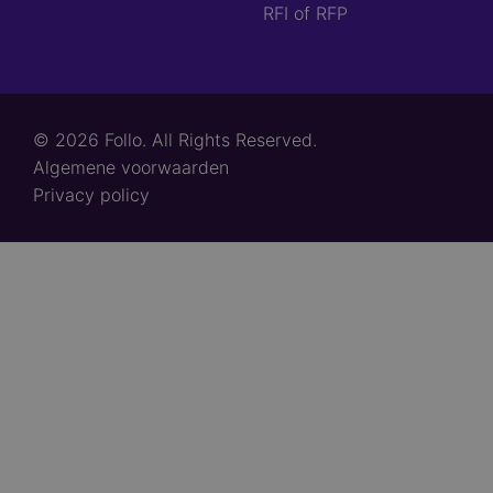
RFI of RFP
© 2026 Follo. All Rights Reserved.
Footer
Algemene voorwaarden
links
Privacy policy