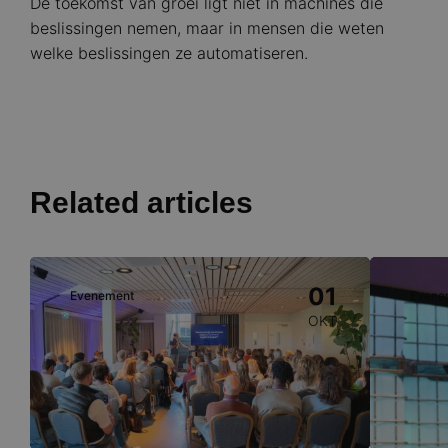
De toekomst van groei ligt niet in machines die
beslissingen nemen, maar in mensen die weten
welke beslissingen ze automatiseren.
Related articles
Image
Image
01
Evenement
Evene
OKT