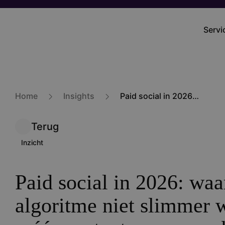
Overslaan
en
Servi
Main
naar
navig
de
inhoud
gaan
Home
Insights
Paid social in 2026: waarom het algoritme niet slimmer wordt van méér content, maar van betere signalen
Terug
Inzicht
Paid social in 2026: wa
algoritme niet slimmer 