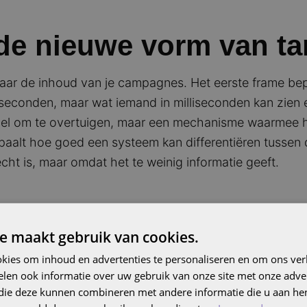
de nieuwe vorm van ta
 naar de inhoud van je campagnes. Het eerste frame bepaa
seconden, maar wat iemand in milliseconden kan zien e
del om te overtuigen, maar een mechanisme waarmee het
aalt hoe goed een systeem kan differentiëren tussen
echt is, maar omdat het te weinig informatie geeft.
e maakt gebruik van cookies.
tent niet leidt tot be
kies om inhoud en advertenties te personaliseren en om ons ver
len ook informatie over uw gebruik van onze site met onze adver
 die deze kunnen combineren met andere informatie die u aan hen