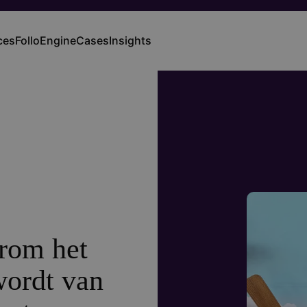
ces
FolloEngine
Cases
Insights
ation
arom het
wordt van