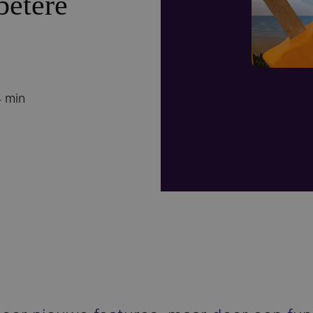
betere
4 min