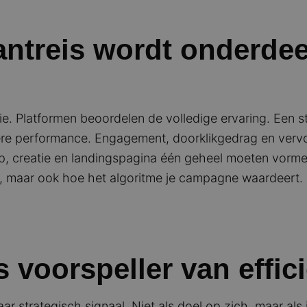
antreis wordt onderdee
ntie. Platformen beoordelen de volledige ervaring. Een
lagere performance. Engagement, doorklikgedrag en verv
p, creatie en landingspagina één geheel moeten vormen
ie, maar ook hoe het algoritme je campagne waardeert.
voorspeller van effici
r strategisch signaal. Niet als doel op zich, maar als i