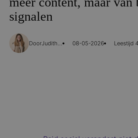
méér content, maar van 
signalen
Door
Judith de Rooij
08-05-2026
Leestijd 