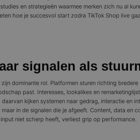
e studies en strategieën waarmee merken zich nu al k
eten hoe je succesvol start zodra TikTok Shop live ga
naar signalen als stu
st zijn dominante rol. Platformen sturen richting brede
odschap past. Interesses, lookalikes en remarketinglij
s daarvan kijken systemen naar gedrag, interactie en i
it, maar in de signalen die je afgeeft. Content, data e
input niet scherp heeft, verliest grip op performance.