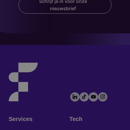
Schrijf je in voor onze
nieuwsbrief
LinkedIn
TikTok
YouTube
Instagram
Footer
socials
Services
Tech
Footer