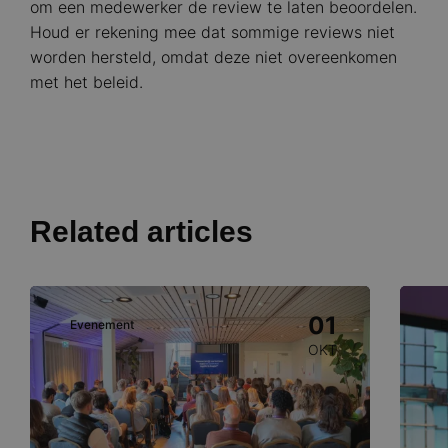
om een medewerker de review te laten beoordelen.
Houd er rekening mee dat sommige reviews niet
worden hersteld, omdat deze niet overeenkomen
met het beleid.
Related articles
Image
Image
01
Evenement
E
OKT