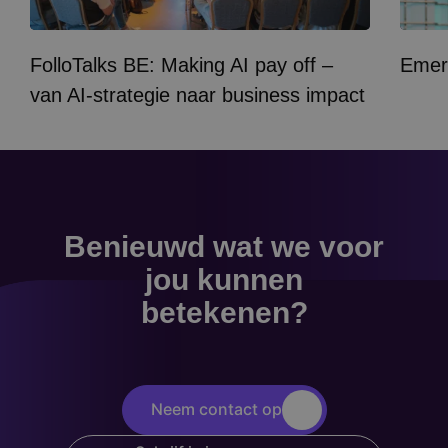
FolloTalks BE: Making AI pay off –
Emer
van AI-strategie naar business impact
Benieuwd wat we voor
jou kunnen
betekenen?
Neem contact op