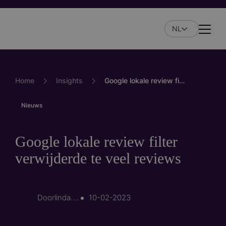
Overslaan
en
NL
naar
Naviga
de
inhoud
gaan
Home
Insights
Google lokale review filter verwijderde te veel reviews
Nieuws
Google lokale review filter
verwijderde te veel reviews
Door
linda.wassenaar
10-02-2023