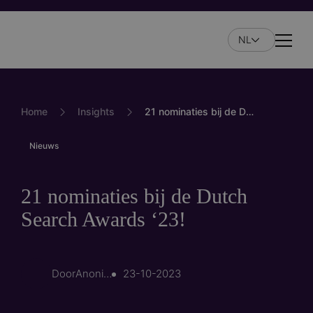
Overslaan
en
NL
naar
Naviga
de
inhoud
gaan
Home
Insights
21 nominaties bij de Dutch Search Awards ‘23!
Nieuws
21 nominaties bij de Dutch
Search Awards ‘23!
Door
Anoniem (niet gecontroleerd)
23-10-2023