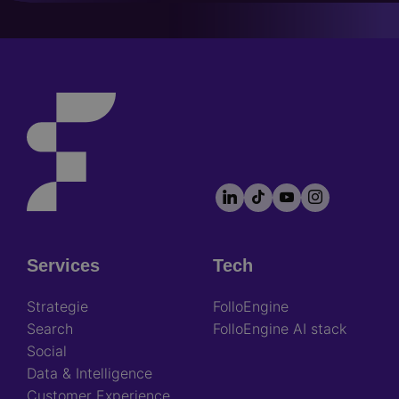
LinkedIn
TikTok
YouTube
Instagram
Footer
socials
Services
Tech
Footer
Strategie
FolloEngine
Search
FolloEngine AI stack
Social
Data & Intelligence
Customer Experience