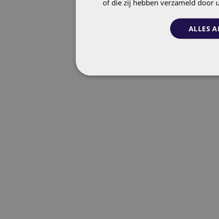
of die zij hebben verzameld door 
ALLES A