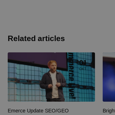
Related articles
Image
Image
01
Evenement
E
OKT
Emerce Update SEO/GEO
Brig