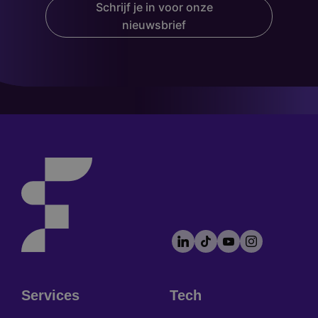
Schrijf je in voor onze
nieuwsbrief
LinkedIn
TikTok
YouTube
Instagram
Footer
socials
Services
Tech
Footer