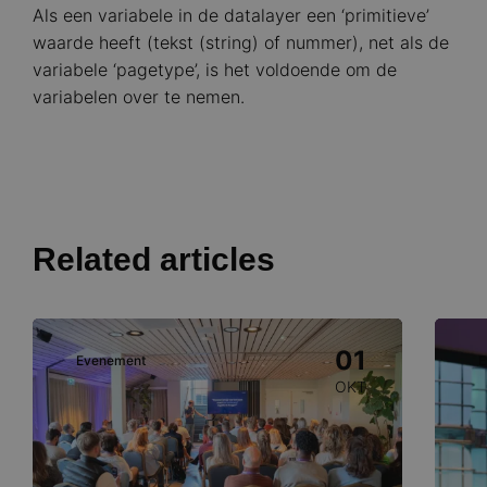
Als een variabele in de datalayer een ‘primitieve’
waarde heeft (tekst (string) of nummer), net als de
variabele ‘pagetype’, is het voldoende om de
variabelen over te nemen.
Related articles
Image
Image
01
Evenement
E
OKT