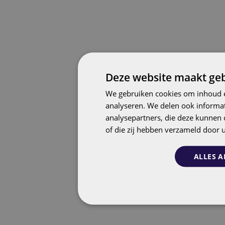
Deze website maakt geb
We gebruiken cookies om inhoud e
analyseren. We delen ook informat
analysepartners, die deze kunnen 
of die zij hebben verzameld door 
ALLES A