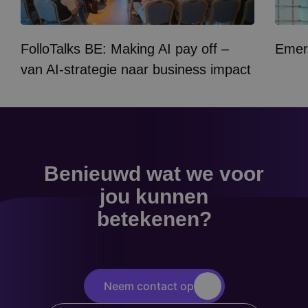
FolloTalks BE: Making AI pay off –
Emer
van AI-strategie naar business impact
Benieuwd wat we voor
jou kunnen
betekenen?
Neem contact op