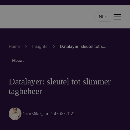
Overslaan
en
NL
naar
Naviga
de
inhoud
gaan
Home
Insights
Datalayer: sleutel tot slimmer tagbeheer
Nieuws
Datalayer: sleutel tot slimmer
tagbeheer
Door
Mike_Bouwman
24-08-2022