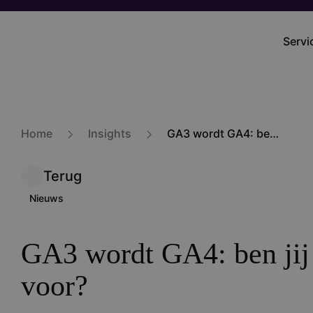
Overslaan
en
Servi
Main
naar
navig
de
inhoud
gaan
Home
Insights
GA3 wordt GA4: ben jij er klaar voor?
Terug
Nieuws
GA3 wordt GA4: ben jij 
voor?