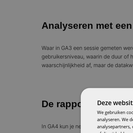
Analyseren met een
Waar in GA3 een sessie gemeten werd 
gebruikersniveau, waarin de duur of h
waarschijnlijkheid af, maar de datakwa
Deze websit
De rapporten van G
We gebruiken coo
analyseren. We de
In GA4 kun je net als in GA3 een aan
analysepartners,