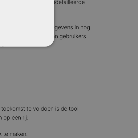
 en ook een aantal gedetailleerde
men voor jezelf.
erkenning kun je je gegevens in nog
n de lifetime value van gebruikers
el!
 toekomst te voldoen is de tool
op een rij:
k te maken.