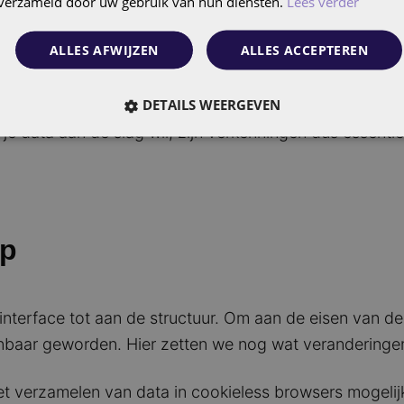
n verzameld door uw gebruik van hun diensten.
Lees verder
apporten waarin alle informatie kort wordt samengevat,
en op 1 of 2 dimensies om een duidelijker beeld te vor
ALLES AFWIJZEN
ALLES ACCEPTEREN
id om een verkenning (Explore) aan te maken. In een v
DETAILS WEERGEVEN
een trechter verkenning doen, of het segment overlap e
je data aan de slag wil, zijn verkenningen dus essentie
op
interface tot aan de structuur. Om aan de eisen van de
baar geworden. Hier zetten we nog wat veranderingen 
 verzamelen van data in cookieless browsers mogelij