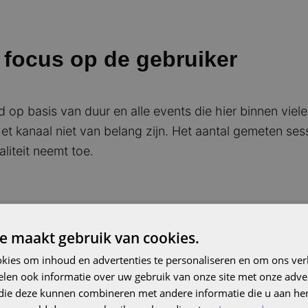
 focus op de gebruiker
op basis van duur en alle events die hier binnen viel
et kanaal niet van belang zijn. Het aantal gemeten ses
liteit neemt toe.
e maakt gebruik van cookies.
A4
kies om inhoud en advertenties te personaliseren en om ons ver
len ook informatie over uw gebruik van onze site met onze adver
tal standaard rapporten raadplegen, zoals het acquisit
 die deze kunnen combineren met andere informatie die u aan hen