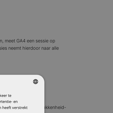
en, meet GA4 een sessie op
sies neemt hierdoor naar alle
keer te
DUTCH
tentie- en
ENGLISH
ie-rapport en het betrokkenheid-
 heeft verstrekt