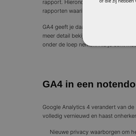
of die zij hebbe
rapport. Hieronder staan overzichtsr
rapporten waarin je zelf in kunt zoom
GA4 geeft je daarnaast de mogelijkhe
meer detail bekijken en bijvoorbeeld 
onder de loep nemen. Als je echt met 
GA4 in een notend
Google Analytics 4 verandert van de 
volledig vernieuwd en haast onherken
Nieuwe privacy waarborgen om het