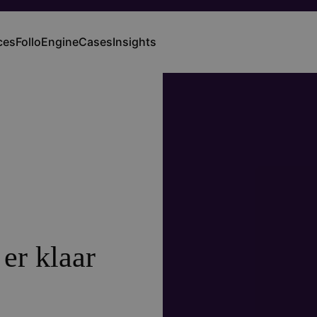
ces
FolloEngine
Cases
Insights
ation
er klaar