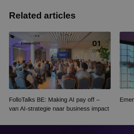
Related articles
Image
Image
01
Evenement
E
OKT
FolloTalks BE: Making AI pay off –
Emer
van AI-strategie naar business impact