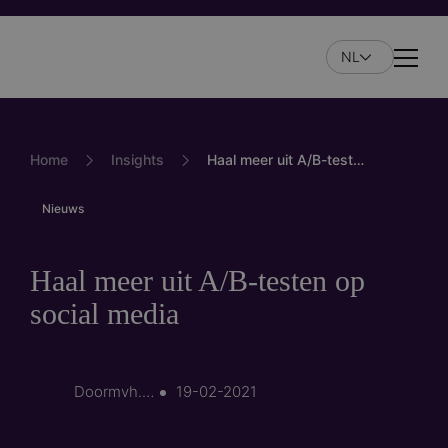
Overslaan
en
NL
naar
Naviga
de
inhoud
gaan
Home
Insights
Haal meer uit A/B-testen op social media
Nieuws
Haal meer uit A/B-testen op
social media
Door
mvh.media
19-02-2021