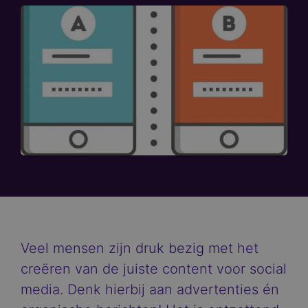
Veel mensen zijn druk bezig met het
creëren van de juiste content voor social
media. Denk hierbij aan advertenties én