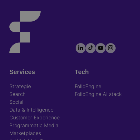
LinkedIn
TikTok
YouTube
Instagram
Footer
socials
Services
Tech
Footer
Strategie
FolloEngine
Search
FolloEngine AI stack
Social
Data & Intelligence
Customer Experience
Programmatic Media
Marketplaces