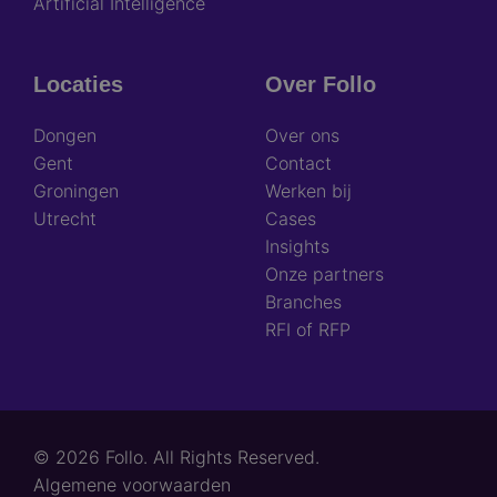
Artificial Intelligence
Locaties
Over Follo
Dongen
Over ons
Gent
Contact
Groningen
Werken bij
Utrecht
Cases
Insights
Onze partners
Branches
RFI of RFP
© 2026 Follo. All Rights Reserved.
Footer
Algemene voorwaarden