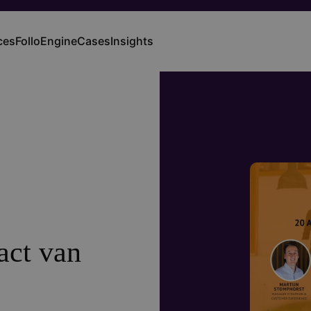
ces
FolloEngine
Cases
Insights
ation
act van