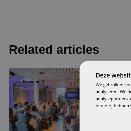
Related articles
Image
Deze websit
Evenement
01
We gebruiken coo
analyseren. We de
OKT
analysepartners,
of die zij hebbe