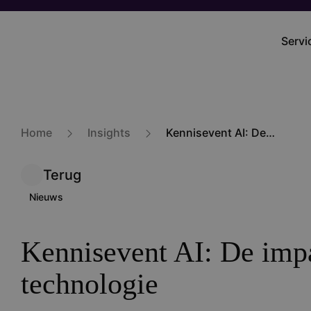
Overslaan
en
Servi
Main
naar
navig
de
inhoud
gaan
Home
Insights
Kennisevent AI: De impact van technologie
Terug
Nieuws
Kennisevent AI: De imp
technologie