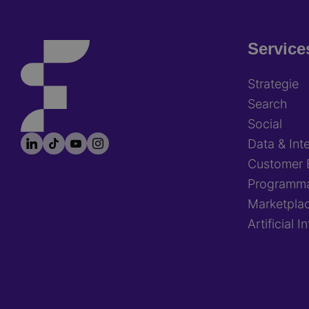
Service
Footer
Strategie
Search
Social
LinkedIn
TikTok
YouTube
Instagram
Footer
Data & Inte
socials
Customer 
Programma
Marketpla
Artificial I