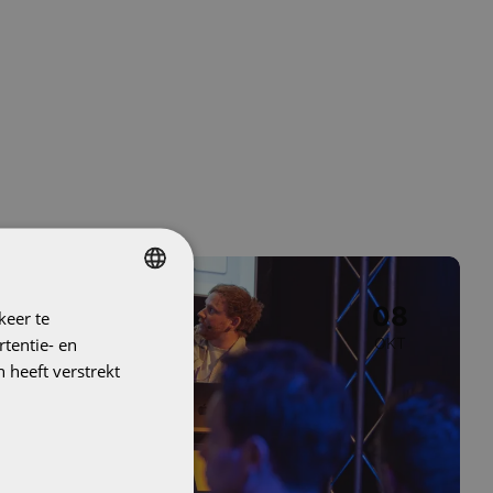
Image
Evenement
08
keer te
DUTCH
tentie- en
OKT
ENGLISH
 heeft verstrekt