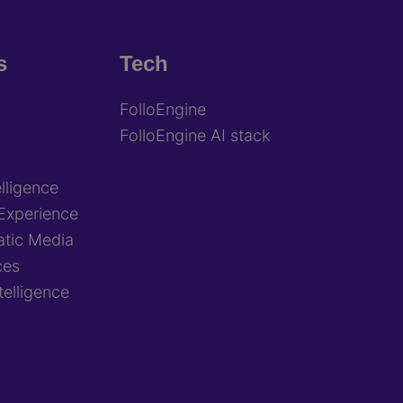
s
Tech
FolloEngine
FolloEngine AI stack
lligence
Experience
tic Media
ces
ntelligence