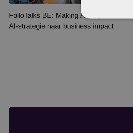
FolloTalks BE: Making AI pay off – van
AI-strategie naar business impact