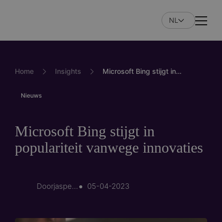
Overslaan
en
NL
Naviga
naar
de
inhoud
gaan
Home
Insights
Microsoft Bing stijgt in populariteit vanwege innovaties
Nieuws
Microsoft Bing stijgt in
populariteit vanwege innovaties
Door
jasper.veldman
05-04-2023