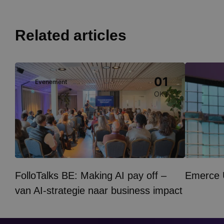
Related articles
Image
Image
01
Evenement
Evene
OKT
FolloTalks BE: Making AI pay off –
Emerce
van AI-strategie naar business impact