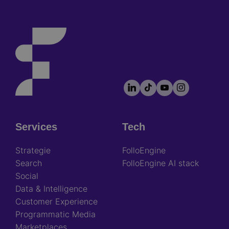
LinkedIn
TikTok
YouTube
Instagram
Footer
socials
Services
Tech
Footer
Strategie
FolloEngine
Search
FolloEngine AI stack
Social
Data & Intelligence
Customer Experience
Programmatic Media
Marketplaces