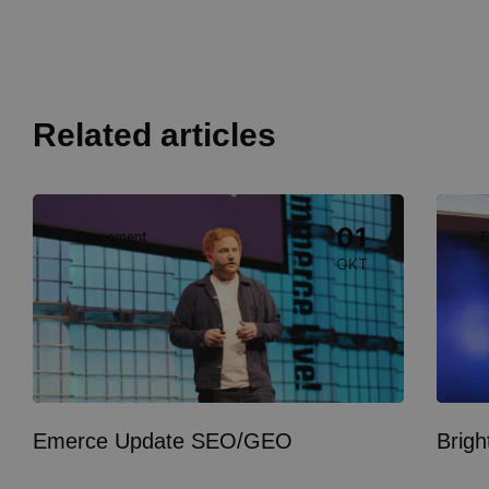
Related articles
Image
Image
01
Evenement
E
OKT
Emerce Update SEO/GEO
Brig