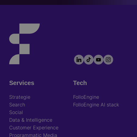
LinkedIn
TikTok
YouTube
Instagram
Footer
socials
Services
Tech
Footer
Strategie
FolloEngine
Search
FolloEngine AI stack
Social
Data & Intelligence
Customer Experience
Programmatic Media