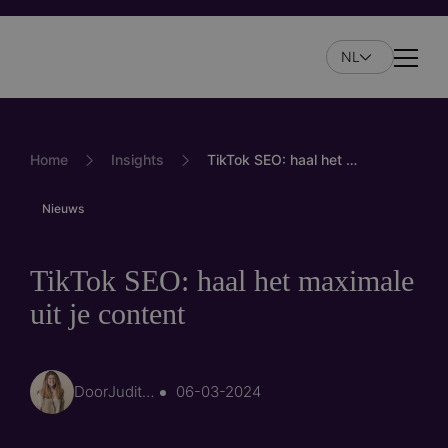
Overslaan
en
NL
naar
Naviga
de
inhoud
gaan
Home
Insights
TikTok SEO: haal het maximale uit je content
Nieuws
TikTok SEO: haal het maximale
uit je content
Door
Judith de Rooij
06-03-2024